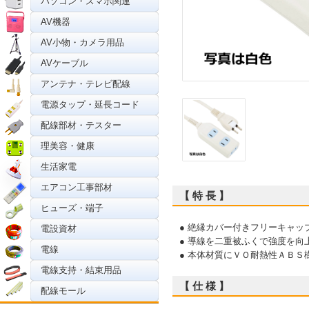
パソコン・スマホ関連
AV機器
AV小物・カメラ用品
AVケーブル
アンテナ・テレビ配線
電源タップ・延長コード
配線部材・テスター
理美容・健康
生活家電
エアコン工事部材
【 特 長 】
ヒューズ・端子
● 絶縁カバー付きフリーキャッ
電設資材
● 導線を二重被ふくで強度を
電線
● 本体材質にＶＯ耐熱性ＡＢ
電線支持・結束用品
【 仕 様 】
配線モール