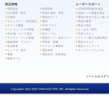
商品情報
ユーザーサポート
照明器具
照明部材
LED照明関連5年保証
LED電球・直管
蛍光灯電球・直管
互換インク関連の保証
白熱球
電池式ライト
電池の安全で正しい使い
セキュリティ・防災用品
電池
商品の修理
オフィス機器
OAサプライ
商品の保証
パソコン・スマホ関連
AV機器
よくあるご質問
AV小物・カメラ用品
AVケーブル
汎用リモコン
アンテナ・テレビ配線
電源タップ・延長コード
グリーン購入法適合商品
配線部材・テスター
理美容・健康
商品カタログ
生活家電
エアコン工事部材
商品ラインアップ
ヒューズ・端子
電設資材
オンラインマニュアル
電線
電線支持・結束用品
配線モール
ソーシャルメデ
Copyright© 2012-2025 OHM ELECTRIC INC. All Rights Reserved.