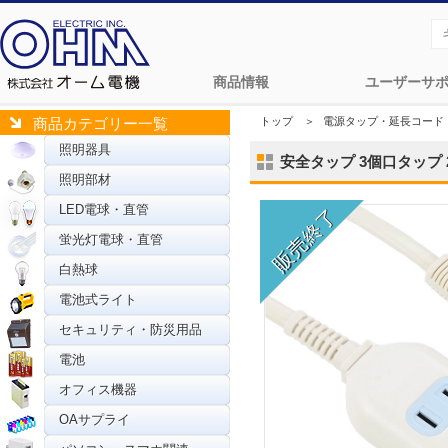
商品情報
ユーザーサ
トップ
＞
電源タップ・延長コード
商品カテゴリー一覧
照明器具
安全タップ 3個口タップ 2m 
照明部材
LED電球・直管
蛍光灯電球・直管
白熱球
電池式ライト
セキュリティ・防災用品
電池
オフィス機器
OAサプライ