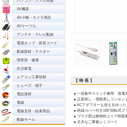
パソコン・スマホ関連
AV機器
AV小物・カメラ用品
AVケーブル
アンテナ・テレビ配線
電源タップ・延長コード
配線部材・テスター
理美容・健康
生活家電
エアコン工事部材
【 特 長 】
ヒューズ・端子
● 一括集中スイッチ兼用、過電
電設資材
● 正面差し・側面差しコンセン
電線
● ACアダプターも使えるゆっ
● 絶縁カバー付き180°回転式プ
電線支持・結束用品
● プラグ部は耐熱性ユリア樹脂
配線モール
● 丈夫な二重被ふくコード