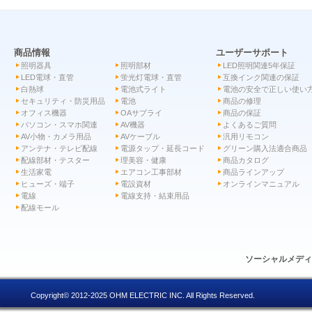
商品情報
ユーザーサポート
照明器具
照明部材
LED照明関連5年保証
LED電球・直管
蛍光灯電球・直管
互換インク関連の保証
白熱球
電池式ライト
電池の安全で正しい使い
セキュリティ・防災用品
電池
商品の修理
オフィス機器
OAサプライ
商品の保証
パソコン・スマホ関連
AV機器
よくあるご質問
AV小物・カメラ用品
AVケーブル
汎用リモコン
アンテナ・テレビ配線
電源タップ・延長コード
グリーン購入法適合商品
配線部材・テスター
理美容・健康
商品カタログ
生活家電
エアコン工事部材
商品ラインアップ
ヒューズ・端子
電設資材
オンラインマニュアル
電線
電線支持・結束用品
配線モール
ソーシャルメデ
Copyright© 2012-2025 OHM ELECTRIC INC. All Rights Reserved.