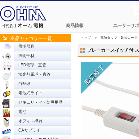
商品情報
ユーザーサ
トップ
＞
電源タップ・延長コード
商品カテゴリー一覧
照明器具
ブレーカースイッチ付 スリム
照明部材
LED電球・直管
蛍光灯電球・直管
白熱球
電池式ライト
セキュリティ・防災用品
電池
オフィス機器
OAサプライ