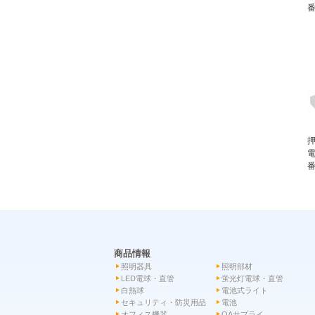
番
電
番
商品情報
照明器具
照明部材
LED電球・直管
蛍光灯電球・直管
白熱球
電池式ライト
セキュリティ・防災用品
電池
オフィス機器
OAサプライ