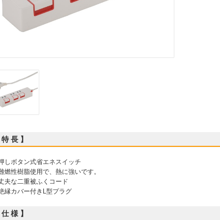
 特 長 】
 押しボタン式省エネスイッチ
 難燃性樹脂使用で、熱に強いです。
 丈夫な二重被ふくコード
 絶縁カバー付きL型プラグ
 仕 様 】