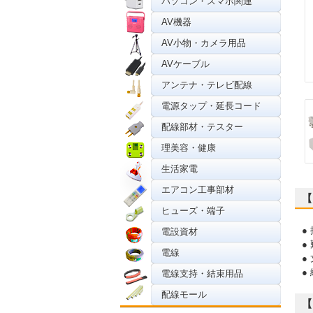
パソコン・スマホ関連
AV機器
AV小物・カメラ用品
AVケーブル
アンテナ・テレビ配線
電源タップ・延長コード
配線部材・テスター
理美容・健康
生活家電
エアコン工事部材
【
ヒューズ・端子
●
電設資材
●
電線
●
●
電線支持・結束用品
配線モール
【