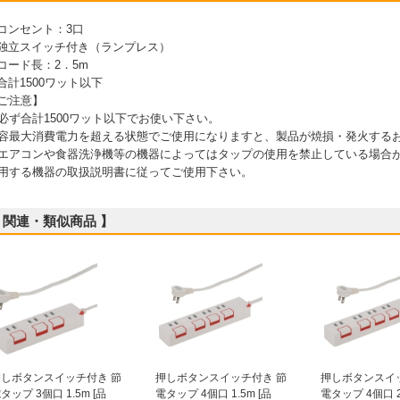
 コンセント：3口
 独立スイッチ付き（ランプレス）
 コード長：2．5m
 合計1500ワット以下
ご注意】
必ず合計1500ワット以下でお使い下さい。
容最大消費電力を超える状態でご使用になりますと、製品が焼損・発火する
エアコンや食器洗浄機等の機器によってはタップの使用を禁止している場合
用する機器の取扱説明書に従ってご使用下さい。
 関連・類似商品 】
押しボタンスイッチ付き 節
押しボタンスイッチ付き 節
押しボタンスイ
タップ 3個口 1.5m [品
電タップ 4個口 1.5m [品
電タップ 4個口 2