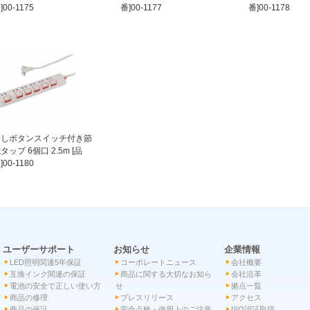
]00-1175
番]00-1177
番]00-1178
押しボタンスイッチ付き節
タップ 6個口 2.5m [品
]00-1180
ユーザーサポート
お知らせ
企業情報
LED照明関連5年保証
コーポレートニュース
会社概要
互換インク関連の保証
商品に関する大切なお知ら
会社沿革
電池の安全で正しい使い方
せ
拠点一覧
商品の修理
プレスリリース
アクセス
商品の保証
安全点検・使用上のご注意
ISO認証取得