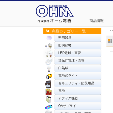
商品情報
ト
商品カテゴリー一覧
照明器具
照明部材
LED電球・直管
蛍光灯電球・直管
白熱球
電池式ライト
セキュリティ・防災用品
電池
オフィス機器
OAサプライ