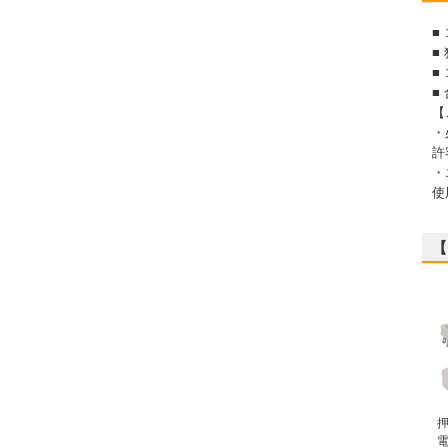
■
■
■
■
【
・
許
・
使
【
電