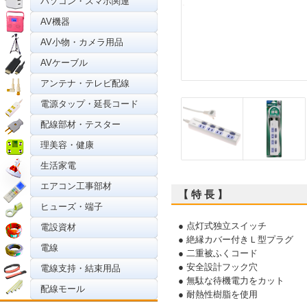
パソコン・スマホ関連
AV機器
AV小物・カメラ用品
AVケーブル
アンテナ・テレビ配線
電源タップ・延長コード
配線部材・テスター
理美容・健康
生活家電
エアコン工事部材
【 特 長 】
ヒューズ・端子
● 点灯式独立スイッチ
電設資材
● 絶縁カバー付きＬ型プラグ
電線
● 二重被ふくコード
● 安全設計フック穴
電線支持・結束用品
● 無駄な待機電力をカット
配線モール
● 耐熱性樹脂を使用