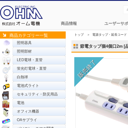
商品情報
ユーザーサ
トップ
＞
電源タップ・延長コード
商品カテゴリー一覧
照明器具
節電タップ個4個口2m [品番
照明部材
LED電球・直管
蛍光灯電球・直管
白熱球
電池式ライト
セキュリティ・防災用品
電池
オフィス機器
OAサプライ