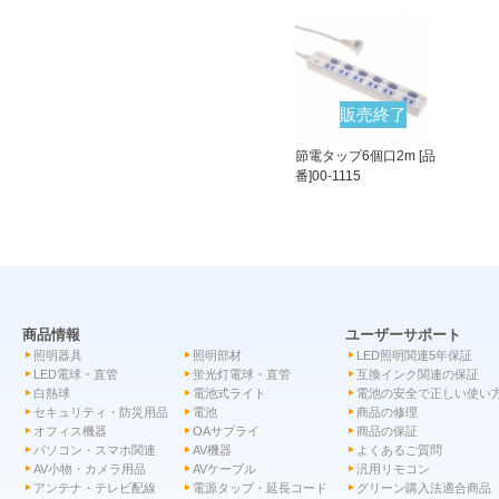
販売終了
節電タップ6個口2m [品
番]00-1115
商品情報
ユーザーサポート
照明器具
照明部材
LED照明関連5年保証
LED電球・直管
蛍光灯電球・直管
互換インク関連の保証
白熱球
電池式ライト
電池の安全で正しい使い
セキュリティ・防災用品
電池
商品の修理
オフィス機器
OAサプライ
商品の保証
パソコン・スマホ関連
AV機器
よくあるご質問
AV小物・カメラ用品
AVケーブル
汎用リモコン
アンテナ・テレビ配線
電源タップ・延長コード
グリーン購入法適合商品