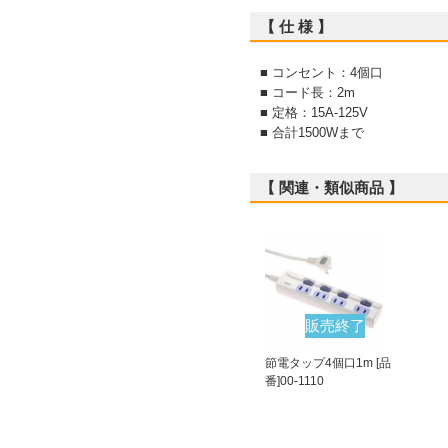
【 仕 様 】
■ コンセント：4個口
■ コード長：2m
■ 定格：15A-125V
■ 合計1500Wまで
【 関連・類似商品 】
販売終了
節電タップ4個口1m [品
番]00-1110