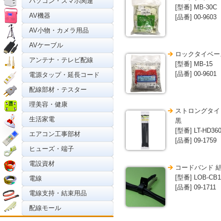
パソコン・スマホ関連
[型番] MB-30C
AV機器
[品番] 00-9603
AV小物・カメラ用品
AVケーブル
ロックタイベース 
アンテナ・テレビ配線
[型番] MB-15
[品番] 00-9601
電源タップ・延長コード
配線部材・テスター
理美容・健康
ストロングタイ 耐
生活家電
黒
[型番] LT-HD360
エアコン工事部材
[品番] 09-1759
ヒューズ・端子
電設資材
コードバンド 結束
[型番] LOB-CB1
電線
[品番] 09-1711
電線支持・結束用品
配線モール