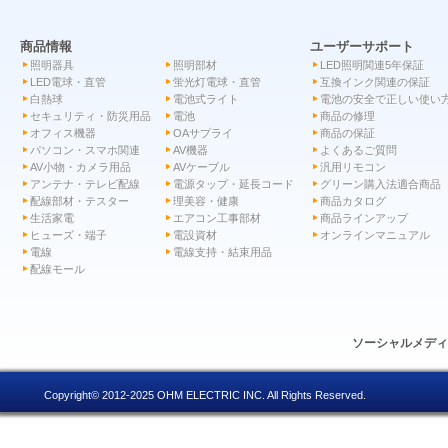
商品情報
ユーザーサポート
照明器具
照明部材
LED照明関連5年保証
LED電球・直管
蛍光灯電球・直管
互換インク関連の保証
白熱球
電池式ライト
電池の安全で正しい使い
セキュリティ・防災用品
電池
商品の修理
オフィス機器
OAサプライ
商品の保証
パソコン・スマホ関連
AV機器
よくあるご質問
AV小物・カメラ用品
AVケーブル
汎用リモコン
アンテナ・テレビ配線
電源タップ・延長コード
グリーン購入法適合商品
配線部材・テスター
理美容・健康
商品カタログ
生活家電
エアコン工事部材
商品ラインアップ
ヒューズ・端子
電設資材
オンラインマニュアル
電線
電線支持・結束用品
配線モール
ソーシャルメデ
Copyright© 2012-2025 OHM ELECTRIC INC. All Rights Reserved.