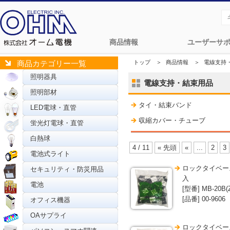
商品情報
ユーザーサ
トップ
＞
商品情報
＞
電線支持
商品カテゴリー一覧
照明器具
電線支持・結束用品
照明部材
タイ・結束バンド
LED電球・直管
収縮カバー・チューブ
蛍光灯電球・直管
白熱球
4 / 11
« 先頭
«
...
2
3
電池式ライト
ロックタイベース 
セキュリティ・防災用品
入
電池
[型番] MB-20B(
[品番] 00-9606
オフィス機器
OAサプライ
ロックタイベース 