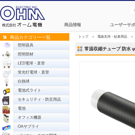
商品情報
ユーザーサ
トップ
＞
電線支持・結束用品
＞
商品カテゴリー一覧
照明器具
常温収縮チューブ 防水 φ25x
照明部材
LED電球・直管
蛍光灯電球・直管
白熱球
電池式ライト
セキュリティ・防災用品
電池
オフィス機器
OAサプライ