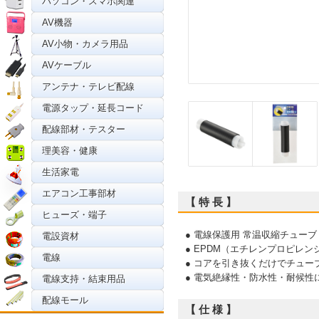
パソコン・スマホ関連
AV機器
AV小物・カメラ用品
AVケーブル
アンテナ・テレビ配線
電源タップ・延長コード
配線部材・テスター
理美容・健康
生活家電
エアコン工事部材
【 特 長 】
ヒューズ・端子
● 電線保護用 常温収縮チューブ
電設資材
● EPDM（エチレンプロピレ
電線
● コアを引き抜くだけでチュー
● 電気絶縁性・防水性・耐候性
電線支持・結束用品
配線モール
【 仕 様 】