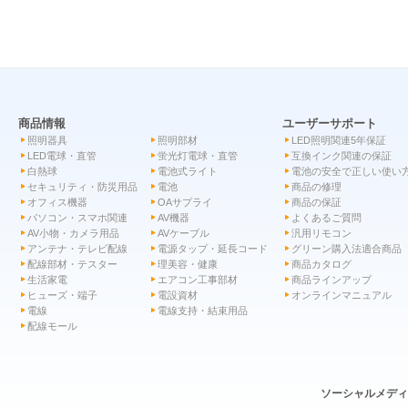
商品情報
ユーザーサポート
照明器具
照明部材
LED照明関連5年保証
LED電球・直管
蛍光灯電球・直管
互換インク関連の保証
白熱球
電池式ライト
電池の安全で正しい使い
セキュリティ・防災用品
電池
商品の修理
オフィス機器
OAサプライ
商品の保証
パソコン・スマホ関連
AV機器
よくあるご質問
AV小物・カメラ用品
AVケーブル
汎用リモコン
アンテナ・テレビ配線
電源タップ・延長コード
グリーン購入法適合商品
配線部材・テスター
理美容・健康
商品カタログ
生活家電
エアコン工事部材
商品ラインアップ
ヒューズ・端子
電設資材
オンラインマニュアル
電線
電線支持・結束用品
配線モール
ソーシャルメデ