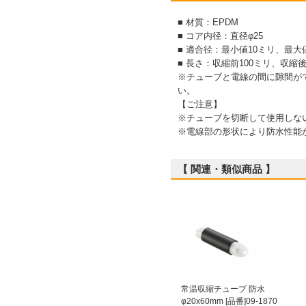
■ 材質：EPDM
■ コア内径：直径φ25
■ 適合径：最小値10ミリ、最大
■ 長さ：収縮前100ミリ、収縮後
※チューブと電線の間に隙間が
い。
【ご注意】
※チューブを切断して使用しな
※電線部の形状により防水性能
【 関連・類似商品 】
常温収縮チューブ 防水
φ20x60mm [品番]09-1870