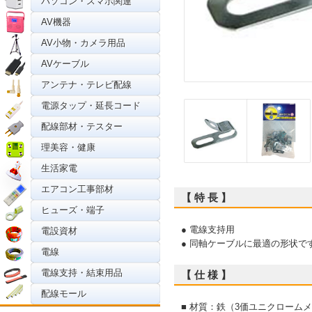
パソコン・スマホ関連
AV機器
AV小物・カメラ用品
AVケーブル
アンテナ・テレビ配線
電源タップ・延長コード
配線部材・テスター
理美容・健康
生活家電
エアコン工事部材
【 特 長 】
ヒューズ・端子
● 電線支持用
電設資材
● 同軸ケーブルに最適の形状で
電線
電線支持・結束用品
【 仕 様 】
配線モール
■ 材質：鉄（3価ユニクローム