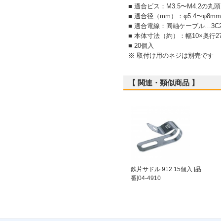
■ 適合ビス：M3.5〜M4.2の
■ 適合径（mm）：φ5.4〜φ8mm
■ 適合電線：同軸ケーブル…3C2V（
■ 本体寸法（約）：幅10×奥行2
■ 20個入
※ 取付け用のネジは別売です
【 関連・類似商品 】
鉄片サドル 912 15個入 [品
番]04-4910