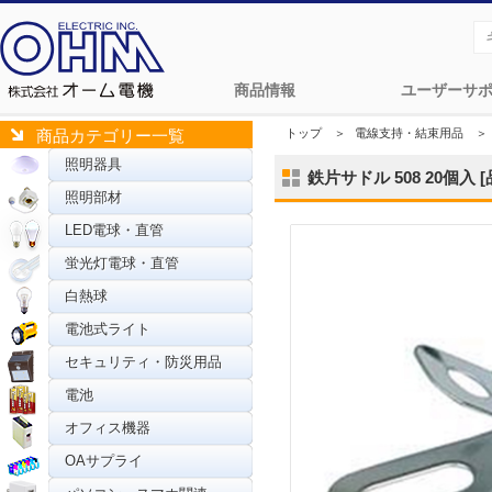
商品情報
ユーザーサ
トップ
＞
電線支持・結束用品
＞
商品カテゴリー一覧
照明器具
鉄片サドル 508 20個入 [品
照明部材
LED電球・直管
蛍光灯電球・直管
白熱球
電池式ライト
セキュリティ・防災用品
電池
オフィス機器
OAサプライ