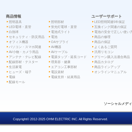
商品情報
ユーザーサポート
照明器具
照明部材
LED照明関連5年保証
LED電球・直管
蛍光灯電球・直管
互換インク関連の保証
白熱球
電池式ライト
電池の安全で正しい使い
セキュリティ・防災用品
電池
商品の修理
オフィス機器
OAサプライ
商品の保証
パソコン・スマホ関連
AV機器
よくあるご質問
AV小物・カメラ用品
AVケーブル
汎用リモコン
アンテナ・テレビ配線
電源タップ・延長コード
グリーン購入法適合商品
配線部材・テスター
理美容・健康
商品カタログ
生活家電
エアコン工事部材
商品ラインアップ
ヒューズ・端子
電設資材
オンラインマニュアル
電線
電線支持・結束用品
配線モール
ソーシャルメデ
Copyright© 2012-2025 OHM ELECTRIC INC. All Rights Reserved.