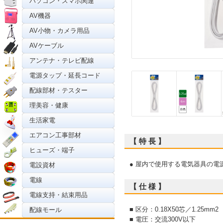
パソコン・スマホ関連
AV機器
AV小物・カメラ用品
AVケーブル
アンテナ・テレビ配線
電源タップ・延長コード
配線部材・テスター
理美容・健康
生活家電
エアコン工事部材
【 特 長 】
ヒューズ・端子
● 屋内で使用する電気器具の
電設資材
電線
【 仕 様 】
電線支持・結束用品
■ 区分：0.18X50芯／1.25mm2
配線モール
■ 電圧：交流300V以下