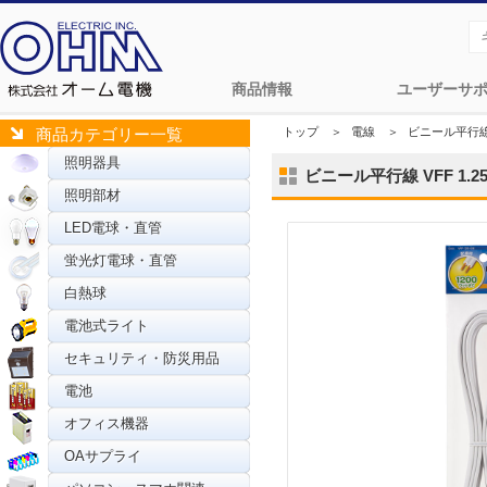
商品情報
ユーザーサ
トップ
＞
電線
＞
ビニール平行
商品カテゴリー一覧
照明器具
ビニール平行線 VFF 1.25m
照明部材
LED電球・直管
蛍光灯電球・直管
白熱球
電池式ライト
セキュリティ・防災用品
電池
オフィス機器
OAサプライ