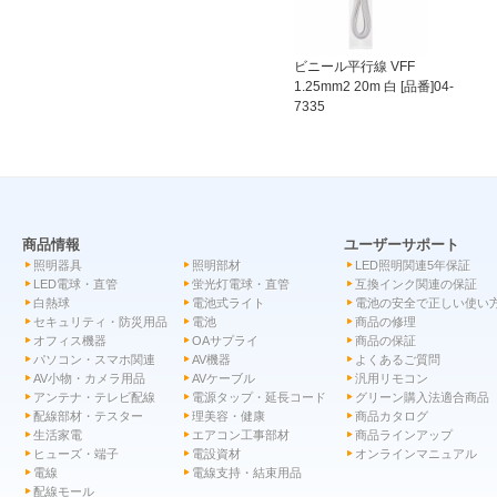
ビニール平行線 VFF
1.25mm2 20m 白 [品番]04-
7335
商品情報
ユーザーサポート
照明器具
照明部材
LED照明関連5年保証
LED電球・直管
蛍光灯電球・直管
互換インク関連の保証
白熱球
電池式ライト
電池の安全で正しい使い
セキュリティ・防災用品
電池
商品の修理
オフィス機器
OAサプライ
商品の保証
パソコン・スマホ関連
AV機器
よくあるご質問
AV小物・カメラ用品
AVケーブル
汎用リモコン
アンテナ・テレビ配線
電源タップ・延長コード
グリーン購入法適合商品
配線部材・テスター
理美容・健康
商品カタログ
生活家電
エアコン工事部材
商品ラインアップ
ヒューズ・端子
電設資材
オンラインマニュアル
電線
電線支持・結束用品
配線モール