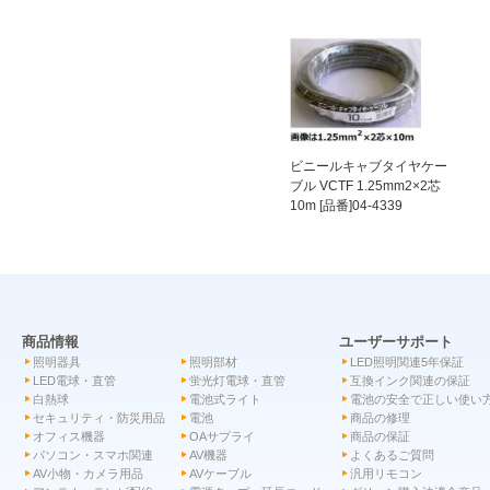
ビニールキャブタイヤケー
ブル VCTF 1.25mm2×2芯
10m [品番]04-4339
商品情報
ユーザーサポート
照明器具
照明部材
LED照明関連5年保証
LED電球・直管
蛍光灯電球・直管
互換インク関連の保証
白熱球
電池式ライト
電池の安全で正しい使い
セキュリティ・防災用品
電池
商品の修理
オフィス機器
OAサプライ
商品の保証
パソコン・スマホ関連
AV機器
よくあるご質問
AV小物・カメラ用品
AVケーブル
汎用リモコン