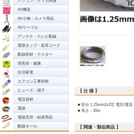
パソコン・スマホ関連
AV機器
AV小物・カメラ用品
AVケーブル
アンテナ・テレビ配線
電源タップ・延長コード
配線部材・テスター
理美容・健康
生活家電
エアコン工事部材
ヒューズ・端子
【 仕 様 】
電設資材
■ 区分 1.25mm2x2芯 電圧/電流：3
電線
■ 長さ：20m
電線支持・結束用品
配線モール
【 関連・類似商品 】