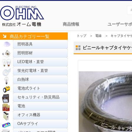
商品情報
ユーザーサ
トップ
＞
電線
＞
キャブタイヤ
商品カテゴリー一覧
照明器具
ビニールキャブタイヤケーブル V
照明部材
LED電球・直管
蛍光灯電球・直管
白熱球
電池式ライト
セキュリティ・防災用品
電池
オフィス機器
OAサプライ