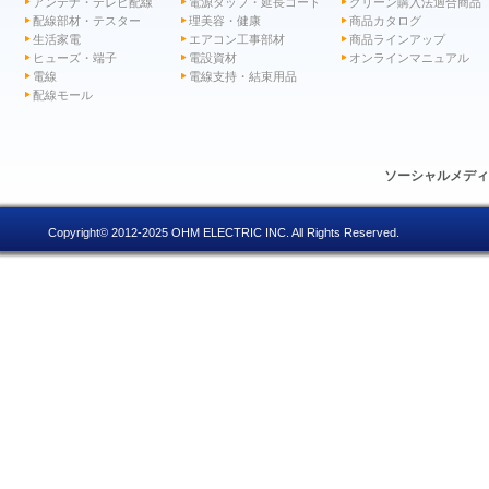
アンテナ・テレビ配線
電源タップ・延長コード
グリーン購入法適合商品
配線部材・テスター
理美容・健康
商品カタログ
生活家電
エアコン工事部材
商品ラインアップ
ヒューズ・端子
電設資材
オンラインマニュアル
電線
電線支持・結束用品
配線モール
ソーシャルメデ
Copyright© 2012-2025 OHM ELECTRIC INC. All Rights Reserved.