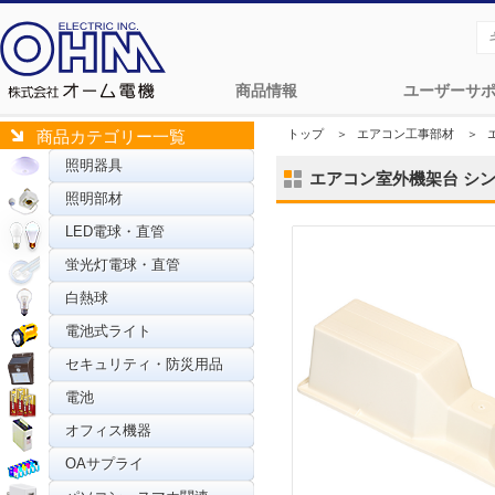
商品情報
ユーザーサ
トップ
＞
エアコン工事部材
＞
商品カテゴリー一覧
照明器具
エアコン室外機架台 シンプル
照明部材
LED電球・直管
蛍光灯電球・直管
白熱球
電池式ライト
セキュリティ・防災用品
電池
オフィス機器
OAサプライ