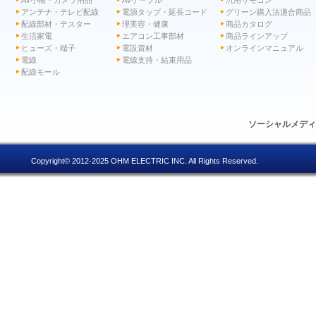
AV小物・カメラ用品
AVケーブル
汎用リモコン
アンテナ・テレビ配線
電源タップ・延長コード
グリーン購入法適合商品
配線部材・テスター
理美容・健康
商品カタログ
生活家電
エアコン工事部材
商品ラインアップ
ヒューズ・端子
電設資材
オンラインマニュアル
電線
電線支持・結束用品
配線モール
ソーシャルメデ
Copyright© 2012-2025 OHM ELECTRIC INC. All Rights Reserved.