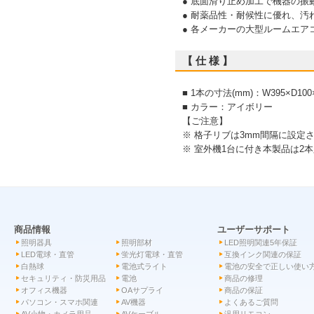
● 底面滑り止め加工で機器の
● 耐薬品性・耐候性に優れ、汚
● 各メーカーの大型ルームエア
【 仕 様 】
■ 1本の寸法(mm)：W395×D100
■ カラー：アイボリー
【ご注意】
※ 格子リブは3mm間隔に設定さ
※ 室外機1台に付き本製品は2
商品情報
ユーザーサポート
照明器具
照明部材
LED照明関連5年保証
LED電球・直管
蛍光灯電球・直管
互換インク関連の保証
白熱球
電池式ライト
電池の安全で正しい使い
セキュリティ・防災用品
電池
商品の修理
オフィス機器
OAサプライ
商品の保証
パソコン・スマホ関連
AV機器
よくあるご質問