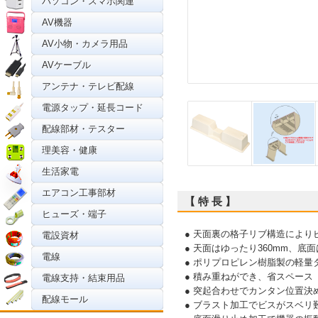
パソコン・スマホ関連
AV機器
AV小物・カメラ用品
AVケーブル
アンテナ・テレビ配線
電源タップ・延長コード
配線部材・テスター
理美容・健康
生活家電
エアコン工事部材
【 特 長 】
ヒューズ・端子
● 天面裏の格子リブ構造により
電設資材
● 天面はゆったり360mm、底
電線
● ポリプロピレン樹脂製の軽量
● 積み重ねができ、省スペース
電線支持・結束用品
● 突起合わせでカンタン位置決
配線モール
● ブラスト加工でビスがスベリ