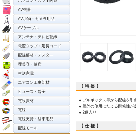
パソコン・スマホ関連
AV機器
AV小物・カメラ用品
AVケーブル
アンテナ・テレビ配線
電源タップ・延長コード
配線部材・テスター
理美容・健康
生活家電
エアコン工事部材
【 特 長 】
ヒューズ・端子
● プルボックス等から配線を引
電設資材
● 屋外の使用にたえる耐候性が
電線
● 2個入り
電線支持・結束用品
【 仕 様 】
配線モール