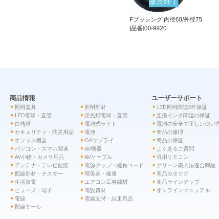
販売終了
Fブッシング 内径60/外径75
[品番]00-9920
商品情報
ユーザーサポート
照明器具
照明部材
LED照明関連5年保証
LED電球・直管
蛍光灯電球・直管
互換インク関連の保証
白熱球
電池式ライト
電池の安全で正しい使い
セキュリティ・防災用品
電池
商品の修理
オフィス機器
OAサプライ
商品の保証
パソコン・スマホ関連
AV機器
よくあるご質問
AV小物・カメラ用品
AVケーブル
汎用リモコン
アンテナ・テレビ配線
電源タップ・延長コード
グリーン購入法適合商品
配線部材・テスター
理美容・健康
商品カタログ
生活家電
エアコン工事部材
商品ラインアップ
ヒューズ・端子
電設資材
オンラインマニュアル
電線
電線支持・結束用品
配線モール