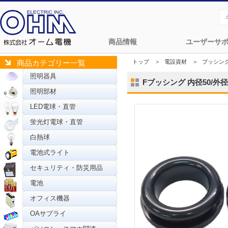
商品情報
ユーザーサ
トップ
＞
電設資材
＞
ブッシン
商品カテゴリー一覧
照明器具
Fブッシング 内径50/外径60
照明部材
LED電球・直管
蛍光灯電球・直管
白熱球
電池式ライト
セキュリティ・防災用品
電池
オフィス機器
OAサプライ