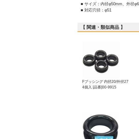
■ サイズ：内径φ50mm、外径φ
■ 対応穴径：φ51
【 関連・類似商品 】
Fブッシング 内径20/外径27
4個入 [品番]00-9915