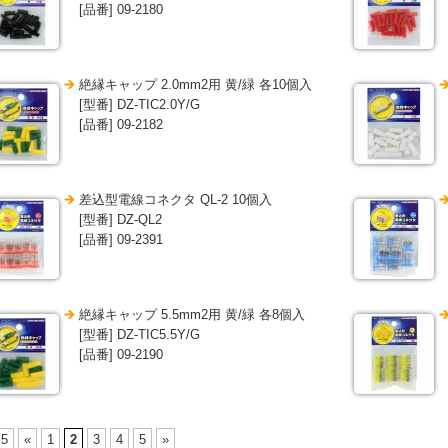
[品番] 09-2180
絶縁キャップ 2.0mm2用 黄/緑 各10個入
[型番] DZ-TIC2.0Y/G
[品番] 09-2182
差込型電線コネクタ QL-2 10個入
[型番] DZ-QL2
[品番] 09-2391
絶縁キャップ 5.5mm2用 黄/緑 各8個入
[型番] DZ-TIC5.5Y/G
[品番] 09-2190
 5
«
1
2
3
4
5
»