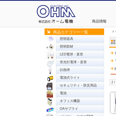
商品情報
ト
商品カテゴリー一覧
照明器具
照明部材
LED電球・直管
蛍光灯電球・直管
白熱球
電池式ライト
2 /
セキュリティ・防災用品
電池
オフィス機器
OAサプライ