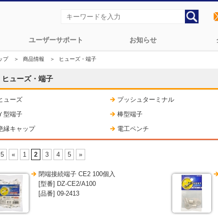
ユーザーサポート
お知らせ
ップ
＞
商品情報
＞
ヒューズ・端子
ヒューズ・端子
ヒューズ
プッシュターミナル
Ｙ型端子
棒型端子
絶縁キャップ
電工ペンチ
 5
«
1
2
3
4
5
»
閉端接続端子 CE2 100個入
[型番] DZ-CE2/A100
[品番] 09-2413