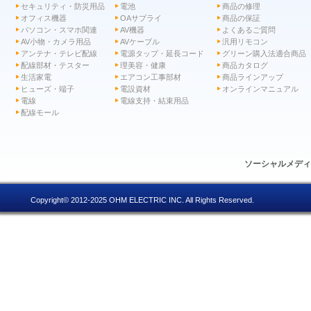
セキュリティ・防災用品
電池
商品の修理
オフィス機器
OAサプライ
商品の保証
パソコン・スマホ関連
AV機器
よくあるご質問
AV小物・カメラ用品
AVケーブル
汎用リモコン
アンテナ・テレビ配線
電源タップ・延長コード
グリーン購入法適合商品
配線部材・テスター
理美容・健康
商品カタログ
生活家電
エアコン工事部材
商品ラインアップ
ヒューズ・端子
電設資材
オンラインマニュアル
電線
電線支持・結束用品
配線モール
ソーシャルメデ
Copyright© 2012-2025 OHM ELECTRIC INC. All Rights Reserved.