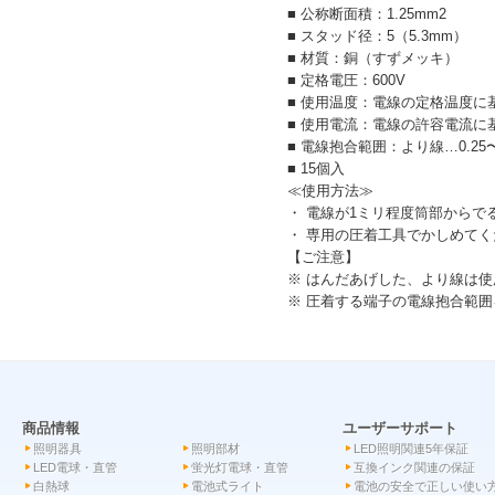
■ 公称断面積：1.25mm2
■ スタッド径：5（5.3mm）
■ 材質：銅（すずメッキ）
■ 定格電圧：600V
■ 使用温度：電線の定格温度に
■ 使用電流：電線の許容電流に
■ 電線抱合範囲：より線…0.25〜1
■ 15個入
≪使用方法≫
・ 電線が1ミリ程度筒部からで
・ 専用の圧着工具でかしめて
【ご注意】
※ はんだあげした、より線は
※ 圧着する端子の電線抱合範
商品情報
ユーザーサポート
照明器具
照明部材
LED照明関連5年保証
LED電球・直管
蛍光灯電球・直管
互換インク関連の保証
白熱球
電池式ライト
電池の安全で正しい使い