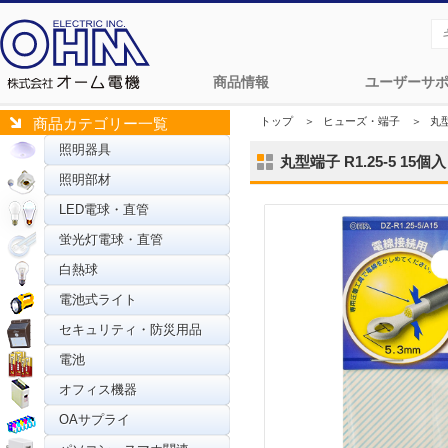
商品情報
ユーザーサ
トップ
＞
ヒューズ・端子
＞
丸
商品カテゴリー一覧
照明器具
丸型端子 R1.25-5 15個入 
照明部材
LED電球・直管
蛍光灯電球・直管
白熱球
電池式ライト
セキュリティ・防災用品
電池
オフィス機器
OAサプライ