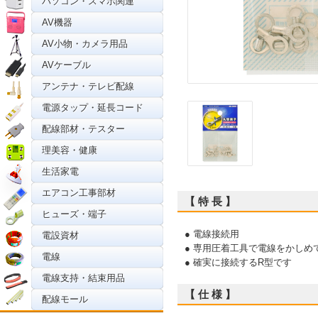
パソコン・スマホ関連
AV機器
AV小物・カメラ用品
AVケーブル
アンテナ・テレビ配線
電源タップ・延長コード
配線部材・テスター
理美容・健康
生活家電
エアコン工事部材
【 特 長 】
ヒューズ・端子
● 電線接続用
電設資材
● 専用圧着工具で電線をかしめ
電線
● 確実に接続するR型です
電線支持・結束用品
【 仕 様 】
配線モール