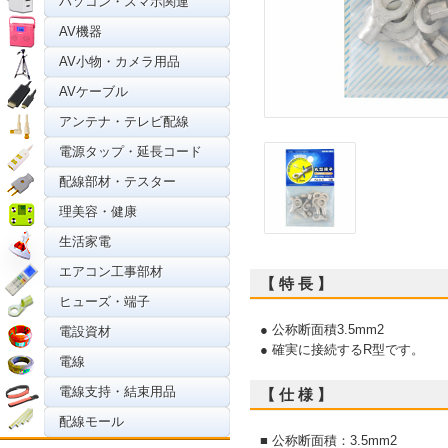
パソコン・スマホ関連
AV機器
AV小物・カメラ用品
AVケーブル
アンテナ・テレビ配線
電源タップ・延長コード
配線部材・テスター
理美容・健康
生活家電
エアコン工事部材
【 特 長 】
ヒューズ・端子
● 公称断面積3.5mm2
電設資材
● 確実に接続するR型です。
電線
電線支持・結束用品
【 仕 様 】
配線モール
■ 公称断面積：3.5mm2