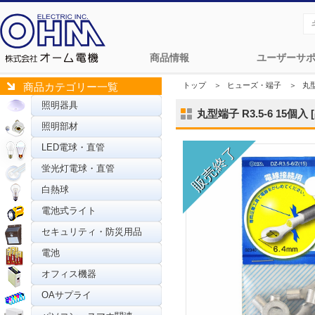
商品情報
ユーザーサ
トップ
＞
ヒューズ・端子
＞
丸
商品カテゴリー一覧
照明器具
丸型端子 R3.5-6 15個入 [
照明部材
LED電球・直管
蛍光灯電球・直管
白熱球
電池式ライト
セキュリティ・防災用品
電池
オフィス機器
OAサプライ