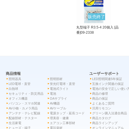
販売終了
丸型端子 R3.5-4 20個入 [品
番]09-2338
商品情報
ユーザーサポート
照明器具
照明部材
LED照明関連5年保証
LED電球・直管
蛍光灯電球・直管
互換インク関連の保証
白熱球
電池式ライト
電池の安全で正しい使い
セキュリティ・防災用品
電池
商品の修理
オフィス機器
OAサプライ
商品の保証
パソコン・スマホ関連
AV機器
よくあるご質問
AV小物・カメラ用品
AVケーブル
汎用リモコン
アンテナ・テレビ配線
電源タップ・延長コード
グリーン購入法適合商品
配線部材・テスター
理美容・健康
商品カタログ
生活家電
エアコン工事部材
商品ラインアップ
ヒューズ・端子
電設資材
オンラインマニュアル