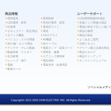
商品情報
ユーザーサポート
照明器具
照明部材
LED照明関連5年保証
LED電球・直管
蛍光灯電球・直管
互換インク関連の保証
白熱球
電池式ライト
電池の安全で正しい使い
セキュリティ・防災用品
電池
商品の修理
オフィス機器
OAサプライ
商品の保証
パソコン・スマホ関連
AV機器
よくあるご質問
AV小物・カメラ用品
AVケーブル
汎用リモコン
アンテナ・テレビ配線
電源タップ・延長コード
グリーン購入法適合商品
配線部材・テスター
理美容・健康
商品カタログ
生活家電
エアコン工事部材
商品ラインアップ
ヒューズ・端子
電設資材
オンラインマニュアル
電線
電線支持・結束用品
配線モール
ソーシャルメデ
Copyright© 2012-2025 OHM ELECTRIC INC. All Rights Reserved.