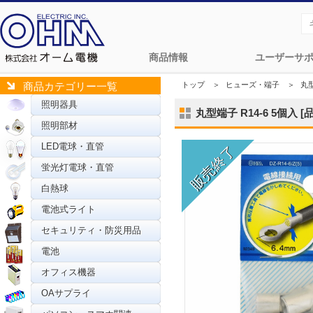
商品情報
ユーザーサ
トップ
＞
ヒューズ・端子
＞
丸
商品カテゴリー一覧
照明器具
丸型端子 R14-6 5個入 [品
照明部材
LED電球・直管
蛍光灯電球・直管
白熱球
電池式ライト
セキュリティ・防災用品
電池
オフィス機器
OAサプライ