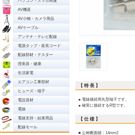
パソコン・スマホ関連
AV機器
AV小物・カメラ用品
AVケーブル
アンテナ・テレビ配線
電源タップ・延長コード
配線部材・テスター
理美容・健康
生活家電
エアコン工事部材
【 特 長 】
ヒューズ・端子
● 電線接続用丸型端子です。
電設資材
● 確実に接続するR型です。
電線
電線支持・結束用品
【 仕 様 】
配線モール
■ 公称断面積：14mm2