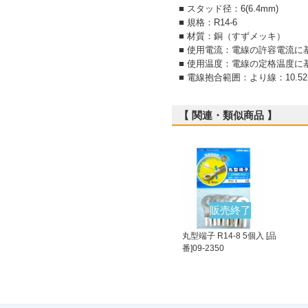
■ スタッド径：6(6.4mm)
■ 規格：R14-6
■ 材質：銅（すずメッキ）
■ 使用電流：電線の許容電流に
■ 使用温度：電線の定格温度に
■ 電線抱合範囲：より線：10.52~
【 関連・類似商品 】
販売終了
丸型端子 R14-8 5個入 [品
番]09-2350