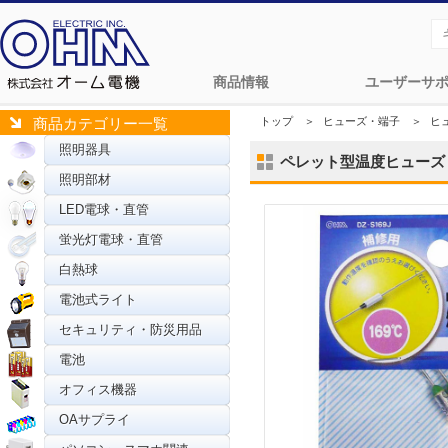
商品情報
ユーザーサ
トップ
＞
ヒューズ・端子
＞
ヒ
商品カテゴリー一覧
照明器具
ペレット型温度ヒューズ 169
照明部材
LED電球・直管
蛍光灯電球・直管
白熱球
電池式ライト
セキュリティ・防災用品
電池
オフィス機器
OAサプライ