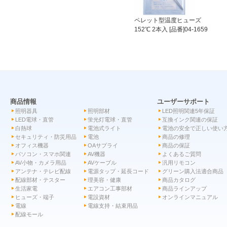
ペレット型温度ヒューズ
152℃ 2本入 [品番]04-1659
商品情報
ユーザーサポート
照明器具
照明部材
LED照明関連5年保証
LED電球・直管
蛍光灯電球・直管
互換インク関連の保証
白熱球
電池式ライト
電池の安全で正しい使い
セキュリティ・防災用品
電池
商品の修理
オフィス機器
OAサプライ
商品の保証
パソコン・スマホ関連
AV機器
よくあるご質問
AV小物・カメラ用品
AVケーブル
汎用リモコン
アンテナ・テレビ配線
電源タップ・延長コード
グリーン購入法適合商品
配線部材・テスター
理美容・健康
商品カタログ
生活家電
エアコン工事部材
商品ラインアップ
ヒューズ・端子
電設資材
オンラインマニュアル
電線
電線支持・結束用品
配線モール