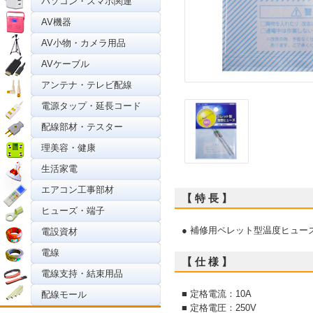
パソコン・スマホ関連
AV機器
AV小物・カメラ用品
AVケーブル
アンテナ・テレビ配線
電源タップ・延長コード
配線部材・テスター
理美容・健康
生活家電
エアコン工事部材
【 特 長 】
ヒューズ・端子
● 補修用ペレット型温度ヒュー
電設資材
電線
【 仕 様 】
電線支持・結束用品
■ 定格電流：10A
配線モール
■ 定格電圧：250V