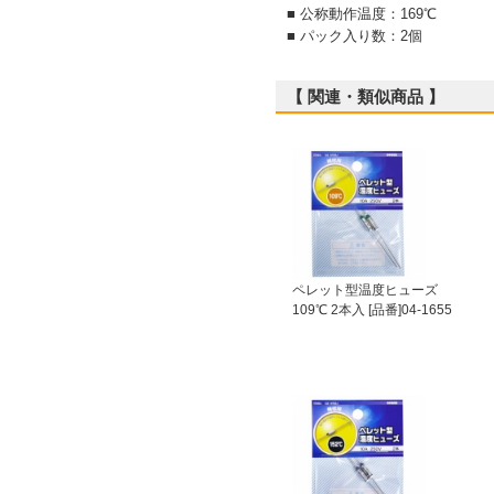
■ 公称動作温度：169℃
■ パック入り数：2個
【 関連・類似商品 】
ペレット型温度ヒューズ
109℃ 2本入 [品番]04-1655