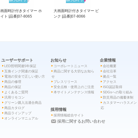
大画面時計付きタイマー ホ
大画面時計付きタイマー ピ
イト [品番]07-8065
ンク [品番]07-8066
ユーザーサポート
お知らせ
企業情報
LED照明関連5年保証
コーポレートニュース
会社概要
互換インク関連の保証
商品に関する大切なお知ら
会社沿革
電池の安全で正しい使い方
せ
拠点一覧
商品の修理
プレスリリース
アクセス
商品の保証
安全点検・使用上のご注意
ISO認証取得
よくあるご質問
本サイトメンテナンス情報
SDGsへの取り組み
汎用リモコン
防災用品の備蓄体制
グリーン購入法適合商品
カスタマーハラスメン
商品カタログ
応
採用情報
商品ラインアップ
採用情報総合サイト
オンラインマニュアル
採用に関するお問い合わせ