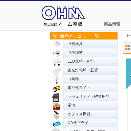
商品情報
ト
商品カテゴリー一覧
照明器具
照明部材
LED電球・直管
蛍光灯電球・直管
白熱球
電池式ライト
セキュリティ・防災用品
電池
オフィス機器
OAサプライ