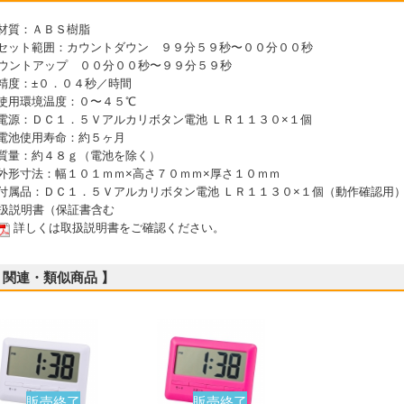
 材質：ＡＢＳ樹脂
 セット範囲：カウントダウン ９９分５９秒〜００分００秒
ウントアップ ００分００秒〜９９分５９秒
 精度：±０．０４秒／時間
 使用環境温度：０〜４５℃
 電源：ＤＣ１．５Ｖアルカリボタン電池 ＬＲ１１３０×１個
 電池使用寿命：約５ヶ月
 質量：約４８ｇ（電池を除く）
 外形寸法：幅１０１ｍｍ×高さ７０ｍｍ×厚さ１０ｍｍ
 付属品：ＤＣ１．５Ｖアルカリボタン電池 ＬＲ１１３０×１個（動作確認用
扱説明書（保証書含む
詳しくは取扱説明書をご確認ください。
 関連・類似商品 】
販売終了
販売終了