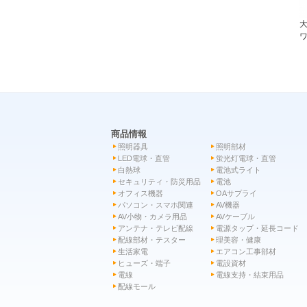
ワ
商品情報
照明器具
照明部材
LED電球・直管
蛍光灯電球・直管
白熱球
電池式ライト
セキュリティ・防災用品
電池
オフィス機器
OAサプライ
パソコン・スマホ関連
AV機器
AV小物・カメラ用品
AVケーブル
アンテナ・テレビ配線
電源タップ・延長コード
配線部材・テスター
理美容・健康
生活家電
エアコン工事部材
ヒューズ・端子
電設資材
電線
電線支持・結束用品
配線モール