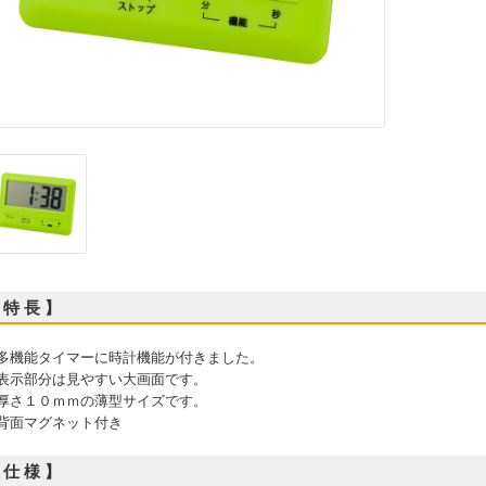
 特 長 】
 多機能タイマーに時計機能が付きました。
 表示部分は見やすい大画面です。
 厚さ１０ｍｍの薄型サイズです。
 背面マグネット付き
 仕 様 】