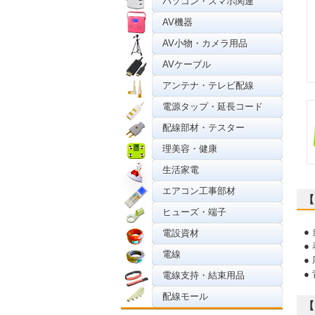
パソコン・スマホ関連
AV機器
AV小物・カメラ用品
AVケーブル
アンテナ・テレビ配線
電源タップ・延長コード
配線部材・テスター
理美容・健康
生活家電
エアコン工事部材
【
ヒューズ・端子
●
電設資材
●
電線
●
●
電線支持・結束用品
配線モール
【