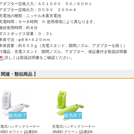
 アダプター定格入力：ＡＣ１００Ｖ ５０／６０Ｈｚ
 アダプター定格出力：ＤＣ６Ｖ ２００ｍＡ
 充電池の種類：ニッケル水素充電池
 充電時間：６〜８時間 ※ 使用環境により異なります。
 連続使用時間：約８分
 ダストボックス容量：０．３Ｌ
 本体寸法：φ８８×４２０ｍｍ
 本体質量：約６５０ｇ（充電スタンド、隙間ノズル、アダプターを除く）
 付属品：充電スタンド、隙間ノズル、アダプター、保証書付き取扱説明書
詳しくは取扱説明書をご確認ください。
 関連・類似商品 】
販売終了
販売終了
充電式ハンディクリーナー
充電式ハンディクリーナー
INBEI ホワイト [品番]08-
JINBEI グリーン [品番]08-