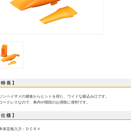
 特 長 】
 ジンベイザメの捕食からヒントを得た、ワイドな吸込み口です。
 コードレスなので、車内や階段のお掃除に便利です。
 仕 様 】
 本体定格入力：ＤＣ６Ｖ