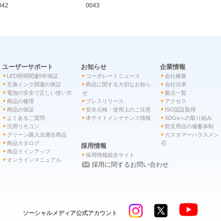
042
0043
ユーザーサポート
お知らせ
企業情報
LED照明関連5年保証
コーポレートニュース
会社概要
互換インク関連の保証
商品に関する大切なお知ら
会社沿革
電池の安全で正しい使い方
せ
拠点一覧
商品の修理
プレスリリース
アクセス
商品の保証
安全点検・使用上のご注意
ISO認証取得
よくあるご質問
本サイトメンテナンス情報
SDGsへの取り組み
汎用リモコン
防災用品の備蓄体制
グリーン購入法適合商品
カスタマーハラスメン
商品カタログ
応
採用情報
商品ラインアップ
採用情報総合サイト
オンラインマニュアル
採用に関するお問い合わせ
ソーシャルメディア公式アカウント