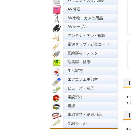
パソコン・スマホ関連
AV機器
AV小物・カメラ用品
AVケーブル
アンテナ・テレビ配線
電源タップ・延長コード
配線部材・テスター
理美容・健康
生活家電
エアコン工事部材
【
ヒューズ・端子
●
電設資材
●
電線
電線支持・結束用品
【
配線モール
■