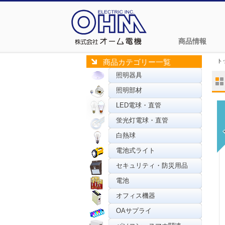
商品情報
ト
商品カテゴリー一覧
照明器具
照明部材
LED電球・直管
蛍光灯電球・直管
白熱球
電池式ライト
セキュリティ・防災用品
電池
オフィス機器
OAサプライ