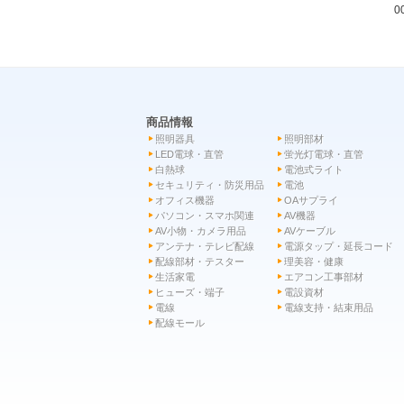
0
商品情報
照明器具
照明部材
LED電球・直管
蛍光灯電球・直管
白熱球
電池式ライト
セキュリティ・防災用品
電池
オフィス機器
OAサプライ
パソコン・スマホ関連
AV機器
AV小物・カメラ用品
AVケーブル
アンテナ・テレビ配線
電源タップ・延長コード
配線部材・テスター
理美容・健康
生活家電
エアコン工事部材
ヒューズ・端子
電設資材
電線
電線支持・結束用品
配線モール