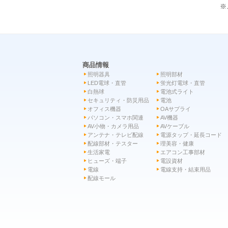
※
商品情報
照明器具
照明部材
LED電球・直管
蛍光灯電球・直管
白熱球
電池式ライト
セキュリティ・防災用品
電池
オフィス機器
OAサプライ
パソコン・スマホ関連
AV機器
AV小物・カメラ用品
AVケーブル
アンテナ・テレビ配線
電源タップ・延長コード
配線部材・テスター
理美容・健康
生活家電
エアコン工事部材
ヒューズ・端子
電設資材
電線
電線支持・結束用品
配線モール