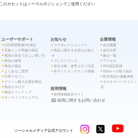
このカセットはノーマルポジションでご使用ください
ユーザーサポート
お知らせ
企業情報
LED照明関連5年保証
コーポレートニュース
会社概要
互換インク関連の保証
商品に関する大切なお知ら
会社沿革
電池の安全で正しい使い方
せ
拠点一覧
商品の修理
プレスリリース
アクセス
商品の保証
安全点検・使用上のご注意
ISO認証取得
よくあるご質問
本サイトメンテナンス情報
SDGsへの取り組み
汎用リモコン
防災用品の備蓄体制
グリーン購入法適合商品
カスタマーハラスメン
商品カタログ
応
採用情報
商品ラインアップ
採用情報総合サイト
オンラインマニュアル
採用に関するお問い合わせ
ソーシャルメディア公式アカウント