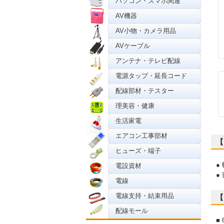
パソコン・スマホ関連
AV機器
AV小物・カメラ用品
AVケーブル
アンテナ・テレビ配線
電源タップ・延長コード
配線部材・テスター
理美容・健康
生活家電
エアコン工事部材
【
ヒューズ・端子
●
電設資材
●
電線
電線支持・結束用品
【
配線モール
■