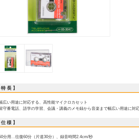
 特 長 】
 幅広い用途に対応する、高性能マイクロカセット
 留守番電話、語学の学習、会議・講義のメモ録から音楽まで幅広い用途に対
 仕 様 】
 60分用…往復60分（片道30分）、録音時間2.4cm/秒