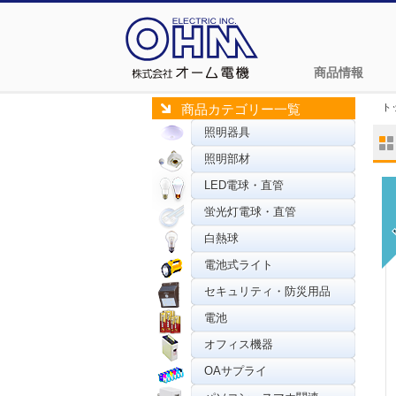
商品情報
ト
商品カテゴリー一覧
照明器具
照明部材
LED電球・直管
蛍光灯電球・直管
白熱球
電池式ライト
セキュリティ・防災用品
電池
オフィス機器
OAサプライ