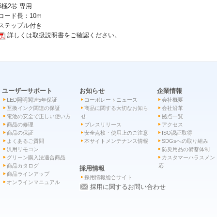
 6極2芯 専用
 コード長：10m
 ステップル付き
詳しくは取扱説明書をご確認ください。
ユーザーサポート
お知らせ
企業情報
LED照明関連5年保証
コーポレートニュース
会社概要
互換インク関連の保証
商品に関する大切なお知ら
会社沿革
電池の安全で正しい使い方
せ
拠点一覧
商品の修理
プレスリリース
アクセス
商品の保証
安全点検・使用上のご注意
ISO認証取得
よくあるご質問
本サイトメンテナンス情報
SDGsへの取り組み
汎用リモコン
防災用品の備蓄体制
グリーン購入法適合商品
カスタマーハラスメン
商品カタログ
応
採用情報
商品ラインアップ
採用情報総合サイト
オンラインマニュアル
採用に関するお問い合わせ