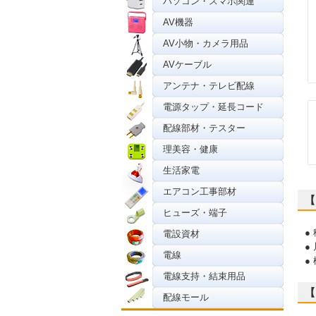
パソコン・スマホ関連
AV機器
AV小物・カメラ用品
AVケーブル
アンテナ・テレビ配線
電源タップ・延長コード
配線部材・テスター
理美容・健康
生活家電
エアコン工事部材
【
ヒューズ・端子
●
電設資材
●
電線
●
電線支持・結束用品
【
配線モール