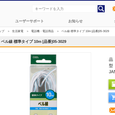
ユーザーサポート
お知らせ
ップ
＞
生活家電
＞
電話機・電話用品
＞
ベル線 標準タイプ 10m [品番]05-3029
ベル線 標準タイプ 10m [品番]05-3029
品
型
JA