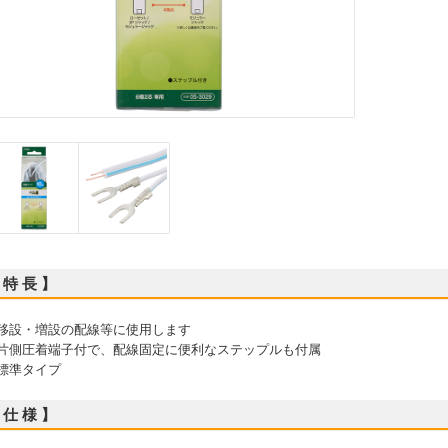
 特 長 】
 移設・増設の配線等に使用します
 片側圧着端子付で、配線固定に便利なステップルも付属
 標準タイプ
 仕 様 】