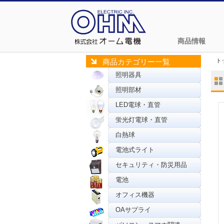
商品情報
ト
商品カテゴリー一覧
照明器具
照明部材
LED電球・直管
蛍光灯電球・直管
白熱球
電池式ライト
セキュリティ・防災用品
電池
オフィス機器
OAサプライ