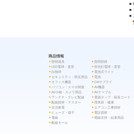
■
■
■
商品情報
照明器具
照明部材
LED電球・直管
蛍光灯電球・直管
白熱球
電池式ライト
セキュリティ・防災用品
電池
オフィス機器
OAサプライ
パソコン・スマホ関連
AV機器
AV小物・カメラ用品
AVケーブル
アンテナ・テレビ配線
電源タップ・延長コード
配線部材・テスター
理美容・健康
生活家電
エアコン工事部材
ヒューズ・端子
電設資材
電線
電線支持・結束用品
配線モール