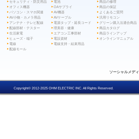
セキュリティ・防災用品
電池
商品の修理
オフィス機器
OAサプライ
商品の保証
パソコン・スマホ関連
AV機器
よくあるご質問
AV小物・カメラ用品
AVケーブル
汎用リモコン
アンテナ・テレビ配線
電源タップ・延長コード
グリーン購入法適合商品
配線部材・テスター
理美容・健康
商品カタログ
生活家電
エアコン工事部材
商品ラインアップ
ヒューズ・端子
電設資材
オンラインマニュアル
電線
電線支持・結束用品
配線モール
ソーシャルメデ
Copyright© 2012-2025 OHM ELECTRIC INC. All Rights Reserved.