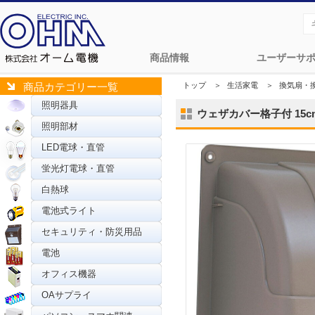
商品情報
ユーザーサ
トップ
＞
生活家電
＞
換気扇・
商品カテゴリー一覧
照明器具
ウェザカバー格子付 15cm
照明部材
LED電球・直管
蛍光灯電球・直管
白熱球
電池式ライト
セキュリティ・防災用品
電池
オフィス機器
OAサプライ