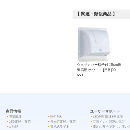
【 関連・類似商品 】
ウェザカバー格子付 15cm換
気扇用 ホワイト [品番]00-
6531
商品情報
ユーザーサポート
照明器具
照明部材
LED照明関連5年保証
LED電球・直管
蛍光灯電球・直管
互換インク関連の保証
白熱球
電池式ライト
電池の安全で正しい使い