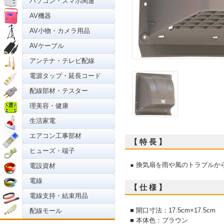
パソコン・スマホ関連
AV機器
AV小物・カメラ用品
AVケーブル
アンテナ・テレビ配線
電源タップ・延長コード
配線部材・テスター
理美容・健康
生活家電
エアコン工事部材
【 特 長 】
ヒューズ・端子
● 換気扇を雨や風のトラブル
電設資材
電線
【 仕 様 】
電線支持・結束用品
■ 開口寸法：17.5cm×17.5cm
配線モール
■ 本体色：ブラウン