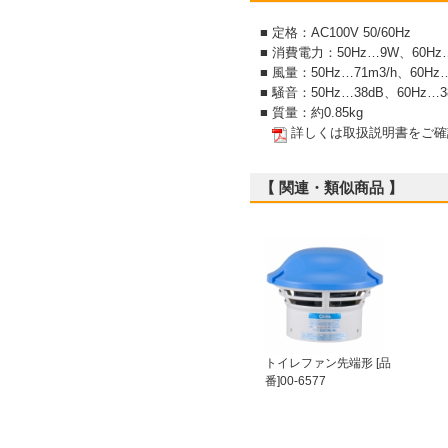
■ 定格：AC100V 50/60Hz
■ 消費電力：50Hz…9W、60Hz
■ 風量：50Hz…71m3/h、60Hz…
■ 騒音：50Hz…38dB、60Hz…3
■ 質量：約0.85kg
詳しくは取扱説明書をご確
【 関連・類似商品 】
トイレファン先端形 [品
番]00-6577