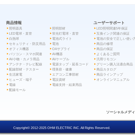
商品情報
ユーザーサポート
照明器具
照明部材
LED照明関連5年保証
LED電球・直管
蛍光灯電球・直管
互換インク関連の保証
白熱球
電池式ライト
電池の安全で正しい使い
セキュリティ・防災用品
電池
商品の修理
オフィス機器
OAサプライ
商品の保証
パソコン・スマホ関連
AV機器
よくあるご質問
AV小物・カメラ用品
AVケーブル
汎用リモコン
アンテナ・テレビ配線
電源タップ・延長コード
グリーン購入法適合商品
配線部材・テスター
理美容・健康
商品カタログ
生活家電
エアコン工事部材
商品ラインアップ
ヒューズ・端子
電設資材
オンラインマニュアル
電線
電線支持・結束用品
配線モール
ソーシャルメデ
Copyright© 2012-2025 OHM ELECTRIC INC. All Rights Reserved.