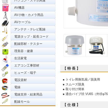
パソコン・スマホ関連
AV機器
AV小物・カメラ用品
AVケーブル
アンテナ・テレビ配線
電源タップ・延長コード
配線部材・テスター
理美容・健康
生活家電
エアコン工事部材
【 特 長 】
ヒューズ・端子
● トイレ用換気扇／脱臭用
電設資材
● スムーズ脱臭
電線
● 取り付け簡単
● 適合パイプ径 VU65（外径φ76
電線支持・結束用品
配線モール
【 仕 様 】