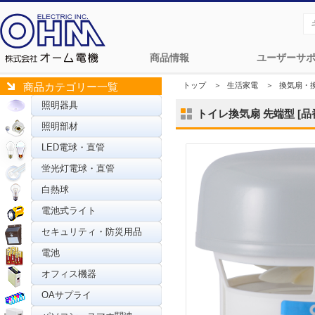
商品情報
ユーザーサ
トップ
＞
生活家電
＞
換気扇・
商品カテゴリー一覧
照明器具
トイレ換気扇 先端型 [品番]
照明部材
LED電球・直管
蛍光灯電球・直管
白熱球
電池式ライト
セキュリティ・防災用品
電池
オフィス機器
OAサプライ