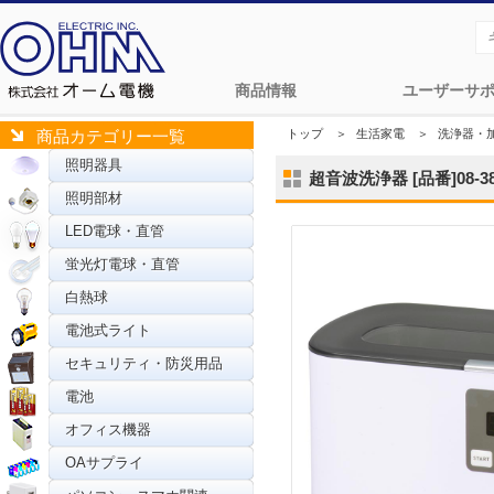
商品情報
ユーザーサ
トップ
＞
生活家電
＞
洗浄器・
商品カテゴリー一覧
照明器具
超音波洗浄器 [品番]08-38
照明部材
LED電球・直管
蛍光灯電球・直管
白熱球
電池式ライト
セキュリティ・防災用品
電池
オフィス機器
OAサプライ