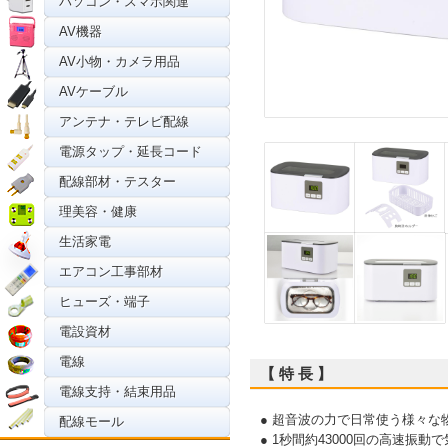
パソコン・スマホ関連
AV機器
AV小物・カメラ用品
AVケーブル
アンテナ・テレビ配線
電源タップ・延長コード
配線部材・テスター
理美容・健康
生活家電
エアコン工事部材
ヒューズ・端子
電設資材
電線
【 特 長 】
電線支持・結束用品
● 超音波の力で日常使う様々な
配線モール
● 1秒間約43000回の高速