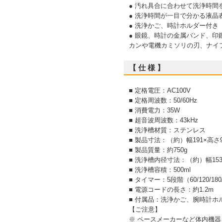
● 汚れ具合に合わせて洗浄時間を5段
● 洗浄時間が一目で分かる液晶
● 洗浄かご、時計ホルダー付き
● 眼鏡、時計の金属バンド、
カンや電機カミソリの刃、ナイ
【 仕 様 】
■ 定格電圧：AC100V
■ 定格周波数：50/60Hz
■ 消費電力：35W
■ 超音波周波数：43kHz
■ 洗浄槽材質：ステンレス
■ 製品寸法：（約）幅191×高さ9
■ 製品質量：約750g
■ 洗浄槽内径寸法：（約）幅153
■ 洗浄槽容積：500ml
■ タイマー：5段階（60/120/180/
■ 電源コードの長さ：約1.2m
■ 付属品：洗浄かご、腕時計ホ
【ご注意】
※ ペースメーカーなど体内機