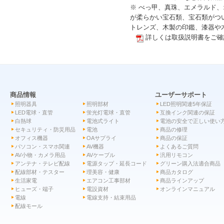
※ べっ甲、真珠、エメラルド
が柔らかい宝石類、宝石類がつ
トレンズ、木製の印鑑、漆器や
詳しくは取扱説明書をご確
商品情報
ユーザーサポート
照明器具
照明部材
LED照明関連5年保証
LED電球・直管
蛍光灯電球・直管
互換インク関連の保証
白熱球
電池式ライト
電池の安全で正しい使い
セキュリティ・防災用品
電池
商品の修理
オフィス機器
OAサプライ
商品の保証
パソコン・スマホ関連
AV機器
よくあるご質問
AV小物・カメラ用品
AVケーブル
汎用リモコン
アンテナ・テレビ配線
電源タップ・延長コード
グリーン購入法適合商品
配線部材・テスター
理美容・健康
商品カタログ
生活家電
エアコン工事部材
商品ラインアップ
ヒューズ・端子
電設資材
オンラインマニュアル
電線
電線支持・結束用品
配線モール