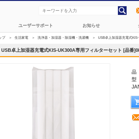
ユーザーサポート
お知らせ
ップ
＞
生活家電
＞
洗浄器・加湿器・除湿機・洗濯機
＞
USB卓上加湿器充電式KIS-U
USB卓上加湿器充電式KIS-UK300A専用フィルターセット [品番]08-
品
型
JA