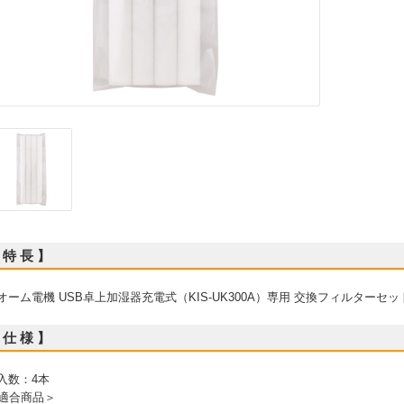
 特 長 】
 オーム電機 USB卓上加湿器充電式（KIS-UK300A）専用 交換フィルターセッ
 仕 様 】
 入数：4本
適合商品＞