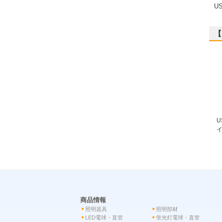
U
【
U
イ
商品情報
照明器具
照明部材
LED電球・直管
蛍光灯電球・直管