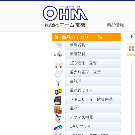
商品情報
ト
商品カテゴリー一覧
照明器具
照明部材
LED電球・直管
蛍光灯電球・直管
白熱球
電池式ライト
セキュリティ・防災用品
電池
オフィス機器
OAサプライ