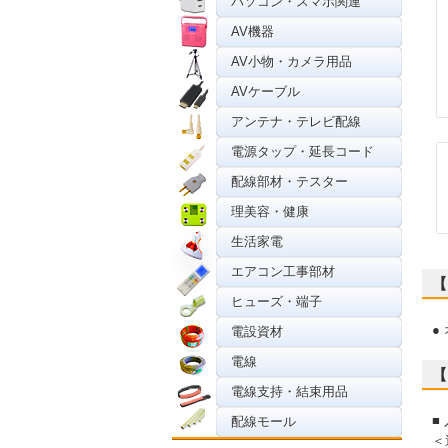
パソコン・スマホ関連
AV機器
AV小物・カメラ用品
AVケーブル
アンテナ・テレビ配線
電源タップ・延長コード
配線部材・テスター
理美容・健康
生活家電
エアコン工事部材
【
ヒューズ・端子
●
電設資材
電線
【
電線支持・結束用品
■
配線モール
＜