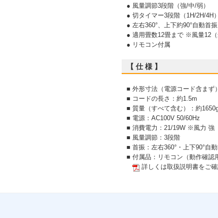
● 風量調節3段階（強/中/弱）
● 切タイマー3段階（1H/2H/4H
● 左右360°、上下約90°自動首
● 適用畳数12畳まで ※風量1
● リモコン付属
【 仕 様 】
■ 外形寸法（電源コード含まず）：
■ コードの長さ：約1.5m
■ 質量（すべて含む）：約1650
■ 電源：AC100V 50/60Hz
■ 消費電力：21/19W ※風力 強
■ 風量調節：3段階
■ 首振：左右360°・上下90°自
■ 付属品：リモコン（動作確認用
詳しくは取扱説明書をご確