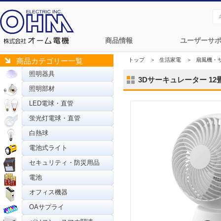
商品情報
ユーザーサ
トップ
＞
生活家電
＞
扇風機・
商品カテゴリー一覧
照明器具
3Dサーキュレーター 12畳ま
照明部材
LED電球・直管
蛍光灯電球・直管
白熱球
電池式ライト
セキュリティ・防災用品
電池
オフィス機器
OAサプライ