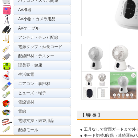
パソコン・スマホ関連
AV機器
AV小物・カメラ用品
AVケーブル
アンテナ・テレビ配線
電源タップ・延長コード
配線部材・テスター
理美容・健康
生活家電
エアコン工事部材
ヒューズ・端子
電設資材
電線
【 特 長 】
電線支持・結束用品
● 工具なしで背面ガードまで外
配線モール
● モード切替3段階（連続運転