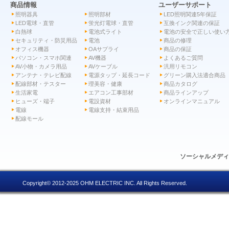
商品情報
ユーザーサポート
照明器具
照明部材
LED照明関連5年保証
LED電球・直管
蛍光灯電球・直管
互換インク関連の保証
白熱球
電池式ライト
電池の安全で正しい使い
セキュリティ・防災用品
電池
商品の修理
オフィス機器
OAサプライ
商品の保証
パソコン・スマホ関連
AV機器
よくあるご質問
AV小物・カメラ用品
AVケーブル
汎用リモコン
アンテナ・テレビ配線
電源タップ・延長コード
グリーン購入法適合商品
配線部材・テスター
理美容・健康
商品カタログ
生活家電
エアコン工事部材
商品ラインアップ
ヒューズ・端子
電設資材
オンラインマニュアル
電線
電線支持・結束用品
配線モール
ソーシャルメデ
Copyright© 2012-2025 OHM ELECTRIC INC. All Rights Reserved.