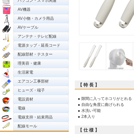
パソコン・スマホ関連
AV機器
AV小物・カメラ用品
AVケーブル
アンテナ・テレビ配線
電源タップ・延長コード
配線部材・テスター
理美容・健康
生活家電
エアコン工事部材
【 特 長 】
ヒューズ・端子
● 隙間に入ってホコリがとれる
電設資材
● 自由な角度に曲げられる
電線
● 水洗い可能
● 2本入り
電線支持・結束用品
配線モール
【 仕 様 】