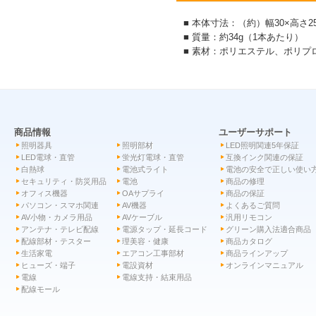
■ 本体寸法：（約）幅30×高さ25
■ 質量：約34g（1本あたり）
■ 素材：ポリエステル、ポリプ
商品情報
ユーザーサポート
照明器具
照明部材
LED照明関連5年保証
LED電球・直管
蛍光灯電球・直管
互換インク関連の保証
白熱球
電池式ライト
電池の安全で正しい使い
セキュリティ・防災用品
電池
商品の修理
オフィス機器
OAサプライ
商品の保証
パソコン・スマホ関連
AV機器
よくあるご質問
AV小物・カメラ用品
AVケーブル
汎用リモコン
アンテナ・テレビ配線
電源タップ・延長コード
グリーン購入法適合商品
配線部材・テスター
理美容・健康
商品カタログ
生活家電
エアコン工事部材
商品ラインアップ
ヒューズ・端子
電設資材
オンラインマニュアル
電線
電線支持・結束用品
配線モール