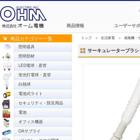
商品情報
ユーザーサ
トップ
＞
生活家電
＞
扇風機・
商品カテゴリー一覧
照明器具
サーキュレーターブラシ 2本
照明部材
LED電球・直管
蛍光灯電球・直管
白熱球
電池式ライト
セキュリティ・防災用品
電池
オフィス機器
OAサプライ