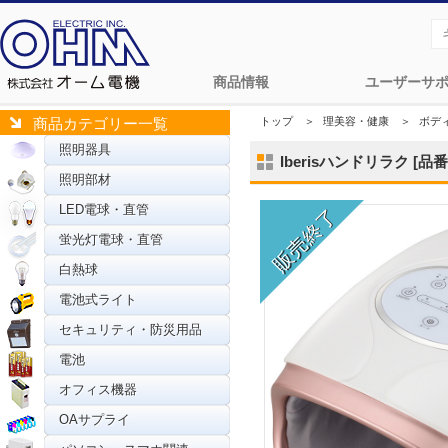
商品情報
ユーザーサ
トップ
＞
理美容・健康
＞
ボデ
商品カテゴリー一覧
照明器具
Iberisハンドリラク [品番]
照明部材
LED電球・直管
蛍光灯電球・直管
白熱球
電池式ライト
セキュリティ・防災用品
電池
オフィス機器
OAサプライ