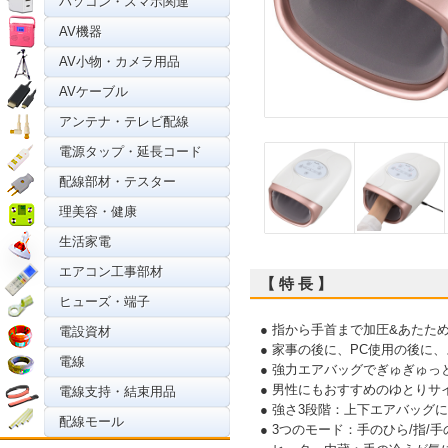
パソコン・スマホ関連
AV機器
AV小物・カメラ用品
AVケーブル
アンテナ・テレビ配線
電源タップ・延長コード
配線部材・テスター
理美容・健康
生活家電
エアコン工事部材
【 特 長 】
ヒューズ・端子
● 指から手首まで加圧&あたた
電設資材
● 家事の後に、PC使用の後に
電線
● 強力エアバッグでぎゅぎゅ
● 男性にもおすすめのゆとりサ
電線支持・結束用品
● 強さ3段階：上下エアバッグ
配線モール
● 3つのモード：手のひら/指