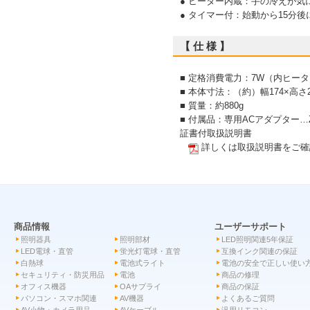
● ヒーター内蔵：手の冷えが気
● タイマー付：始動から15分
【 仕 様 】
■ 定格消費電力：7W（内ヒータ
■ 本体寸法：（約）幅174×高さ2
■ 質量：約880g
■ 付属品：専用ACアダプター…ZD1
証書付取扱説明書
詳しくは取扱説明書をご確
商品情報
ユーザーサポート
照明器具
照明部材
LED照明関連5年保証
LED電球・直管
蛍光灯電球・直管
互換インク関連の保証
白熱球
電池式ライト
電池の安全で正しい使い
セキュリティ・防災用品
電池
商品の修理
オフィス機器
OAサプライ
商品の保証
パソコン・スマホ関連
AV機器
よくあるご質問