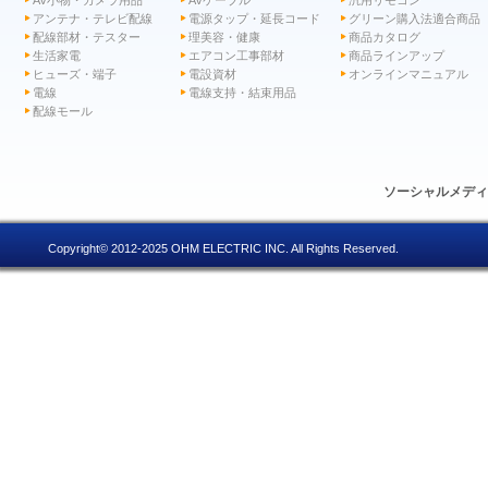
AV小物・カメラ用品
AVケーブル
汎用リモコン
アンテナ・テレビ配線
電源タップ・延長コード
グリーン購入法適合商品
配線部材・テスター
理美容・健康
商品カタログ
生活家電
エアコン工事部材
商品ラインアップ
ヒューズ・端子
電設資材
オンラインマニュアル
電線
電線支持・結束用品
配線モール
ソーシャルメデ
Copyright© 2012-2025 OHM ELECTRIC INC. All Rights Reserved.