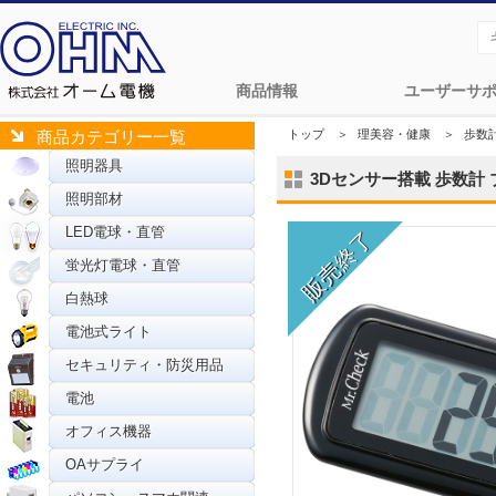
商品情報
ユーザーサ
トップ
＞
理美容・健康
＞
歩数
商品カテゴリー一覧
照明器具
3Dセンサー搭載 歩数計 ブラ
照明部材
LED電球・直管
蛍光灯電球・直管
白熱球
電池式ライト
セキュリティ・防災用品
電池
オフィス機器
OAサプライ