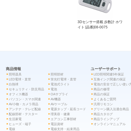
3Dセンサー搭載 歩数計 ホワ
イト [品番]08-0075
商品情報
ユーザーサポート
照明器具
照明部材
LED照明関連5年保証
LED電球・直管
蛍光灯電球・直管
互換インク関連の保証
白熱球
電池式ライト
電池の安全で正しい使い
セキュリティ・防災用品
電池
商品の修理
オフィス機器
OAサプライ
商品の保証
パソコン・スマホ関連
AV機器
よくあるご質問
AV小物・カメラ用品
AVケーブル
汎用リモコン
アンテナ・テレビ配線
電源タップ・延長コード
グリーン購入法適合商品
配線部材・テスター
理美容・健康
商品カタログ
生活家電
エアコン工事部材
商品ラインアップ
ヒューズ・端子
電設資材
オンラインマニュアル
電線
電線支持・結束用品