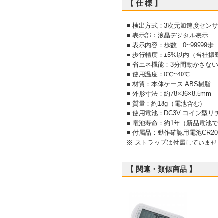
【 仕 様 】
■ 検出方式：3次元加速度セン
■ 表示部：液晶デジタル表示
■ 表示内容：歩数…0~99999歩
■ 歩行精度：±5%以内（当社
■ 省エネ機能：3分間動かさな
■ 使用温度：0℃~40℃
■ 材質：本体ケース ABS樹脂
■ 外形寸法：約78×36×8.5mm
■ 質量：約18g（電池含む）
■ 使用電池：DC3V コイン型リ
■ 電池寿命：約1年（新品電池
■ 付属品：動作確認用電池CR2
※ ストラップは付属していませ
【 関連・類似商品 】