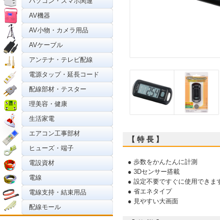
パソコン・スマホ関連
AV機器
AV小物・カメラ用品
AVケーブル
アンテナ・テレビ配線
電源タップ・延長コード
配線部材・テスター
理美容・健康
生活家電
エアコン工事部材
【 特 長 】
ヒューズ・端子
● 歩数をかんたんに計測
電設資材
● 3Dセンサー搭載
電線
● 設定不要ですぐに使用できま
● 省エネタイプ
電線支持・結束用品
● 見やすい大画面
配線モール