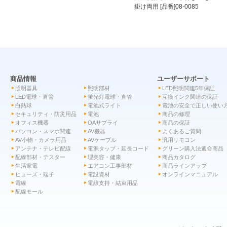
掛け両用 [品番]08-0085
商品情報
ユーザーサポート
照明器具
照明部材
LED照明関連5年保証
LED電球・直管
蛍光灯電球・直管
互換インク関連の保証
白熱球
電池式ライト
電池の安全で正しい使い
セキュリティ・防災用品
電池
商品の修理
オフィス機器
OAサプライ
商品の保証
パソコン・スマホ関連
AV機器
よくあるご質問
AV小物・カメラ用品
AVケーブル
汎用リモコン
アンテナ・テレビ配線
電源タップ・延長コード
グリーン購入法適合商品
配線部材・テスター
理美容・健康
商品カタログ
生活家電
エアコン工事部材
商品ラインアップ
ヒューズ・端子
電設資材
オンラインマニュアル
電線
電線支持・結束用品
配線モール