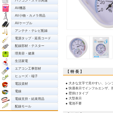
パソコン・スマホ関連
AV機器
AV小物・カメラ用品
AVケーブル
アンテナ・テレビ配線
電源タップ・延長コード
配線部材・テスター
理美容・健康
生活家電
エアコン工事部材
【 特 長 】
ヒューズ・端子
● 大きな文字で見やすい、シン
電設資材
● 快適表示でインフルエンザ、
電線
● 壁掛けタイプ
● 大型表示
電線支持・結束用品
● 電池不要
配線モール