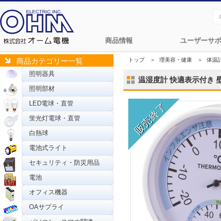
商品情報
ユーザーサ
トップ
＞
理美容・健康
＞
体温
商品カテゴリー一覧
照明器具
温湿度計 快適表示付き 壁掛
照明部材
LED電球・直管
蛍光灯電球・直管
白熱球
電池式ライト
セキュリティ・防災用品
電池
オフィス機器
OAサプライ