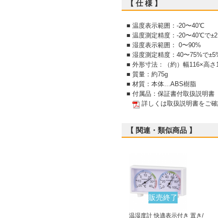
【 仕 様 】
■ 温度表示範囲：-20〜40℃
■ 温度測定精度：-20〜40℃で±2
■ 湿度表示範囲： 0〜90%
■ 湿度測定精度：40〜75%で±5
■ 外形寸法：（約）幅116×高さ1
■ 質量：約75g
■ 材質：本体…ABS樹脂
■ 付属品：保証書付取扱説明書
詳しくは取扱説明書をご確
【 関連・類似商品 】
販売終了
温湿度計 快適表示付き 置き/