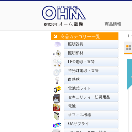
商品情報
ト
商品カテゴリー一覧
照明器具
照明部材
LED電球・直管
蛍光灯電球・直管
白熱球
電池式ライト
セキュリティ・防災用品
電池
オフィス機器
OAサプライ