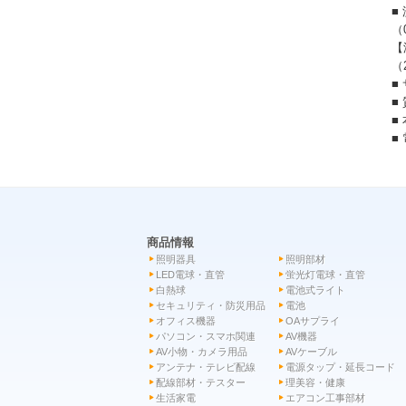
■
（
【
（
■
■
■
■
商品情報
照明器具
照明部材
LED電球・直管
蛍光灯電球・直管
白熱球
電池式ライト
セキュリティ・防災用品
電池
オフィス機器
OAサプライ
パソコン・スマホ関連
AV機器
AV小物・カメラ用品
AVケーブル
アンテナ・テレビ配線
電源タップ・延長コード
配線部材・テスター
理美容・健康
生活家電
エアコン工事部材