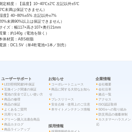
 測定精度：【温度】10~40℃±2℃ 左記以外±5℃
0℃未満は保証できません）
湿度】40~80%±5% 左記以外±7%
20%未満90%以上は保証できません）
 サイズ：幅117×高さ107×奥行21mm
 質量：約140g（電池を除く）
 本体材質：ABS樹脂
 電源：DC1.5V（単4乾電池×1本／別売）
ユーザーサポート
お知らせ
企業情報
LED照明関連5年保証
コーポレートニュース
会社概要
互換インク関連の保証
商品に関する大切なお知ら
会社沿革
電池の安全で正しい使い方
せ
拠点一覧
商品の修理
プレスリリース
アクセス
商品の保証
安全点検・使用上のご注意
ISO認証取得
よくあるご質問
本サイトメンテナンス情報
SDGsへの取り組み
汎用リモコン
防災用品の備蓄体制
グリーン購入法適合商品
カスタマーハラスメン
商品カタログ
応
採用情報
商品ラインアップ
採用情報総合サイト