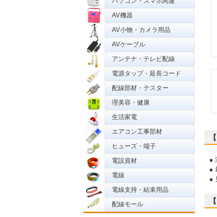
パソコン・スマホ関連
AV機器
AV小物・カメラ用品
AVケーブル
アンテナ・テレビ配線
電源タップ・延長コード
配線部材・テスター
理美容・健康
生活家電
エアコン工事部材
【
ヒューズ・端子
●
電設資材
●
電線
●
電線支持・結束用品
【
配線モール