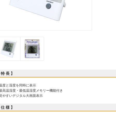
 特 長 】
 温度と湿度を同時に表示
 最高温湿度・最低温湿度メモリー機能付き
 見やすいデジタル大画面表示
 仕 様 】