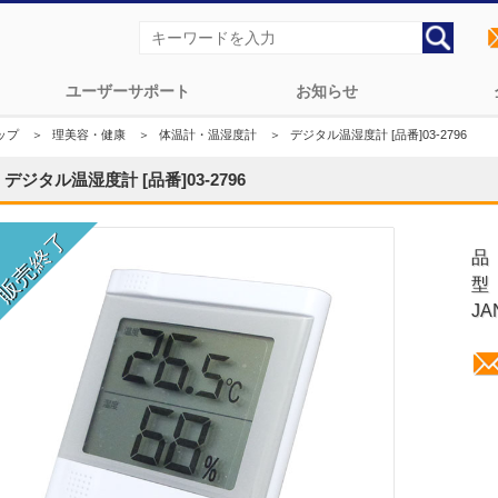
ユーザーサポート
お知らせ
ップ
＞
理美容・健康
＞
体温計・温湿度計
＞
デジタル温湿度計 [品番]03-2796
デジタル温湿度計 [品番]03-2796
品
型
JA