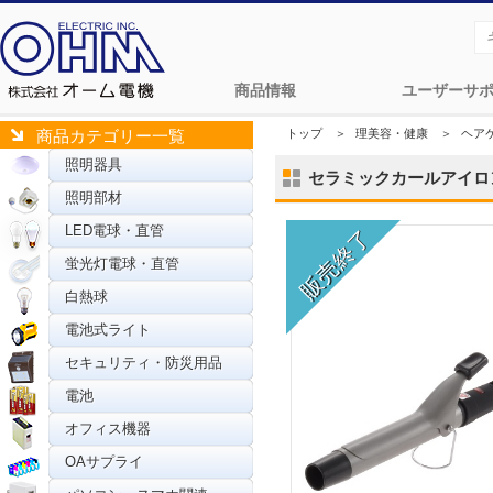
商品情報
ユーザーサ
トップ
＞
理美容・健康
＞
ヘア
商品カテゴリー一覧
照明器具
セラミックカールアイロン 2
照明部材
LED電球・直管
蛍光灯電球・直管
白熱球
電池式ライト
セキュリティ・防災用品
電池
オフィス機器
OAサプライ