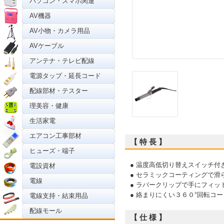
パソコン・スマホ関連
AV機器
AV小物・カメラ用品
AVケーブル
アンテナ・テレビ配線
電源タップ・延長コード
配線部材・テスター
理美容・健康
生活家電
エアコン工事部材
【 特 長 】
ヒューズ・端子
● 温度高低切り替えスイッチ付
電設資材
● セラミックコーティングで滑
電線
● ラバークリップで手にフィッ
● 絡まりにくい３６０°回転コー
電線支持・結束用品
配線モール
【 仕 様 】