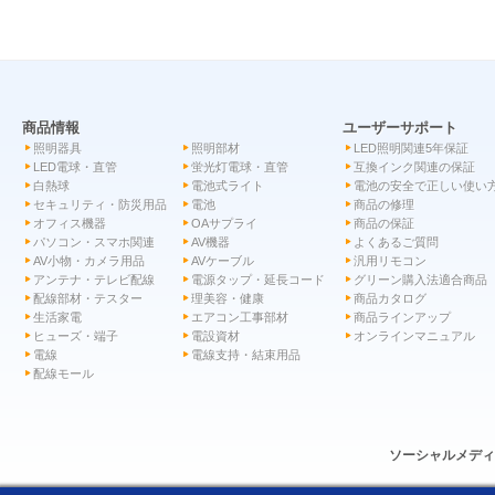
商品情報
ユーザーサポート
照明器具
照明部材
LED照明関連5年保証
LED電球・直管
蛍光灯電球・直管
互換インク関連の保証
白熱球
電池式ライト
電池の安全で正しい使い
セキュリティ・防災用品
電池
商品の修理
オフィス機器
OAサプライ
商品の保証
パソコン・スマホ関連
AV機器
よくあるご質問
AV小物・カメラ用品
AVケーブル
汎用リモコン
アンテナ・テレビ配線
電源タップ・延長コード
グリーン購入法適合商品
配線部材・テスター
理美容・健康
商品カタログ
生活家電
エアコン工事部材
商品ラインアップ
ヒューズ・端子
電設資材
オンラインマニュアル
電線
電線支持・結束用品
配線モール
ソーシャルメデ