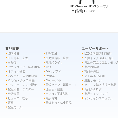
HDMI-micro HDMI ケーブル
1m [品番]05-0288
商品情報
ユーザーサポート
照明器具
照明部材
LED照明関連5年保証
LED電球・直管
蛍光灯電球・直管
互換インク関連の保証
白熱球
電池式ライト
電池の安全で正しい使い
セキュリティ・防災用品
電池
商品の修理
オフィス機器
OAサプライ
商品の保証
パソコン・スマホ関連
AV機器
よくあるご質問
AV小物・カメラ用品
AVケーブル
汎用リモコン
アンテナ・テレビ配線
電源タップ・延長コード
グリーン購入法適合商品
配線部材・テスター
理美容・健康
商品カタログ
生活家電
エアコン工事部材
商品ラインアップ
ヒューズ・端子
電設資材
オンラインマニュアル
電線
電線支持・結束用品
配線モール