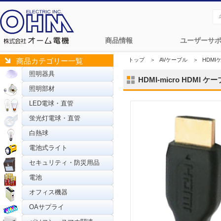
商品情報
ユーザーサ
トップ
＞
AVケーブル
＞
HDM
商品カテゴリー一覧
照明器具
HDMI-micro HDMI ケーブ
照明部材
LED電球・直管
蛍光灯電球・直管
白熱球
電池式ライト
セキュリティ・防災用品
電池
オフィス機器
OAサプライ