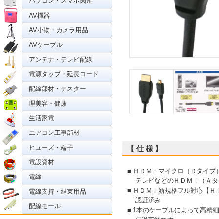
パソコン・スマホ関連
AV機器
AV小物・カメラ用品
AVケーブル
アンテナ・テレビ配線
電源タップ・延長コード
配線部材・テスター
理美容・健康
生活家電
エアコン工事部材
ヒューズ・端子
【 仕 様 】
電設資材
■ ＨＤＭＩマイクロ（Ｄタイ
電線
テレビなどのＨＤＭＩ（Ａタ
■ ＨＤＭＩ新規格フル対応【
電線支持・結束用品
認証済み
配線モール
■ 1本のケーブルによって高精