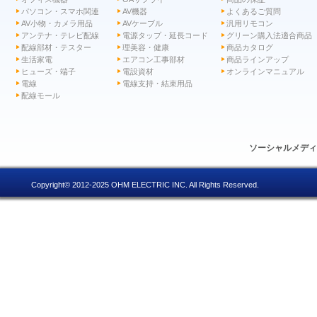
パソコン・スマホ関連
AV機器
よくあるご質問
AV小物・カメラ用品
AVケーブル
汎用リモコン
アンテナ・テレビ配線
電源タップ・延長コード
グリーン購入法適合商品
配線部材・テスター
理美容・健康
商品カタログ
生活家電
エアコン工事部材
商品ラインアップ
ヒューズ・端子
電設資材
オンラインマニュアル
電線
電線支持・結束用品
配線モール
ソーシャルメデ
Copyright© 2012-2025 OHM ELECTRIC INC. All Rights Reserved.