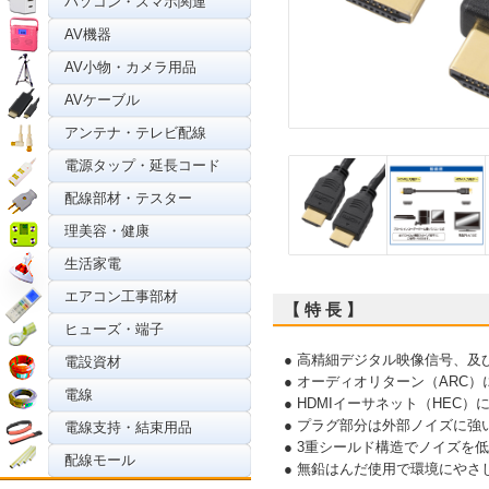
パソコン・スマホ関連
AV機器
AV小物・カメラ用品
AVケーブル
アンテナ・テレビ配線
電源タップ・延長コード
配線部材・テスター
理美容・健康
生活家電
エアコン工事部材
【 特 長 】
ヒューズ・端子
● 高精細デジタル映像信号、及
電設資材
● オーディオリターン（ARC）
電線
● HDMIイーサネット（HEC）
● プラグ部分は外部ノイズに強
電線支持・結束用品
● 3重シールド構造でノイズを
配線モール
● 無鉛はんだ使用で環境にやさ