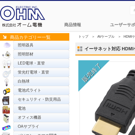
商品情報
ユーザーサ
トップ
＞
AVケーブル
＞
HDM
商品カテゴリー一覧
照明器具
イーサネット対応 HDMIケーブ
照明部材
LED電球・直管
蛍光灯電球・直管
白熱球
電池式ライト
セキュリティ・防災用品
電池
オフィス機器
OAサプライ