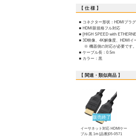
【 仕 様 】
■ コネクター形状：HDMIプラ
■ HDMI新規格フル対応
■ [HIGH SPEED with ETHE
■ 3D映像、4K解像度、HD
※ 機器側の対応が必要です
■ ケーブル長：0.5m
■ カラー：黒
【 関連・類似商品 】
販売終了
イーサネット対応 HDMIケー
ブル 黒 1m [品番]05-0571