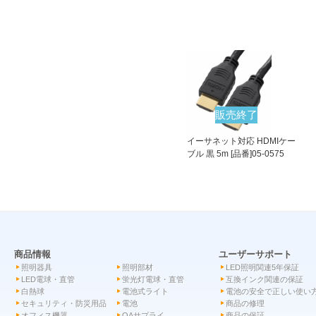
販売終了
イーサネット対応 HDMIケー
ブル 黒 5m [品番]05-0575
商品情報
ユーザーサポート
照明器具
照明部材
LED照明関連5年保証
LED電球・直管
蛍光灯電球・直管
互換インク関連の保証
白熱球
電池式ライト
電池の安全で正しい使い
セキュリティ・防災用品
電池
商品の修理
オフィス機器
OAサプライ
商品の保証