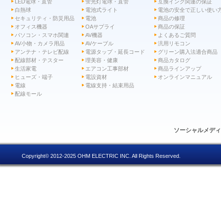
LED電球・直管
蛍光灯電球・直管
互換インク関連の保証
白熱球
電池式ライト
電池の安全で正しい使い
セキュリティ・防災用品
電池
商品の修理
オフィス機器
OAサプライ
商品の保証
パソコン・スマホ関連
AV機器
よくあるご質問
AV小物・カメラ用品
AVケーブル
汎用リモコン
アンテナ・テレビ配線
電源タップ・延長コード
グリーン購入法適合商品
配線部材・テスター
理美容・健康
商品カタログ
生活家電
エアコン工事部材
商品ラインアップ
ヒューズ・端子
電設資材
オンラインマニュアル
電線
電線支持・結束用品
配線モール
ソーシャルメデ
Copyright© 2012-2025 OHM ELECTRIC INC. All Rights Reserved.