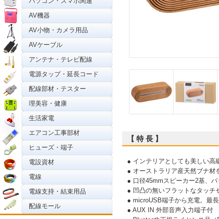
パソコン・スマホ関連
AV機器
AV小物・カメラ用品
AVケーブル
アンテナ・テレビ配線
電源タップ・延長コード
配線部材・テスター
理美容・健康
生活家電
エアコン工事部材
【 特 長 】
ヒューズ・端子
● インテリアとしても美しい高級感
電設資材
● オーストラリア産天然ブナ
電線
● 口径45mmスピーカー2基
● 凹凸の無いフラットなタッ
電線支持・結束用品
● microUSB端子から充電。最
配線モール
● AUX IN 外部音声入力端子付