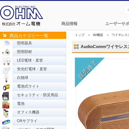
商品情報
ユーザーサ
トップ
＞
AV機器
＞
ワイヤレス
商品カテゴリー一覧
照明器具
AudioCommワイヤレスス
照明部材
LED電球・直管
蛍光灯電球・直管
白熱球
電池式ライト
セキュリティ・防災用品
電池
オフィス機器
OAサプライ