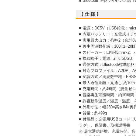
● Bluetooth正規ライセンス品（Bl
【 仕 様 】
■ 電源：DC5V（USB給電：mi
■ 内蔵バッテリー：充電式リチウム
■ 実用最大出力：4W×2（合計8
■ 再生周波数帯域：100Hz~20k
■ スピーカー：口径45mm×2
■ 接続端子：電源…microUS
■ 通信方式：Bluetooth標準規格 Ve
■ 対応プロファイル：A2DP、A
■ 変調方式／周波数帯域：FHSS／2
■ 最大通信距離：見通し 約10m（
■ 充電時間：約4時間（残量ゼ
■ 音楽再生可能時間：約10時間
■ 許容動作温度／湿度：温度…-2
■ 外形寸法：幅230×高さ84×奥
■ 質量：約499g
■ 付属品：充電用USBコード（U
ラグ）、保証書、取扱説明書
※ 最大通信距離、充電時間、