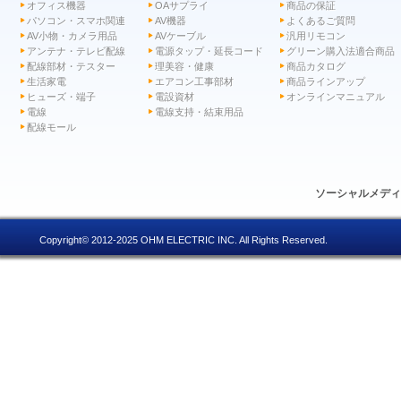
オフィス機器
OAサプライ
商品の保証
パソコン・スマホ関連
AV機器
よくあるご質問
AV小物・カメラ用品
AVケーブル
汎用リモコン
アンテナ・テレビ配線
電源タップ・延長コード
グリーン購入法適合商品
配線部材・テスター
理美容・健康
商品カタログ
生活家電
エアコン工事部材
商品ラインアップ
ヒューズ・端子
電設資材
オンラインマニュアル
電線
電線支持・結束用品
配線モール
ソーシャルメデ
Copyright© 2012-2025 OHM ELECTRIC INC. All Rights Reserved.