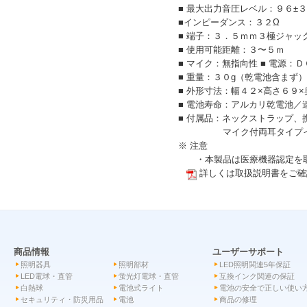
■ 最大出力音圧レベル：９６±
■インピーダンス：３２Ω
■ 端子：３．５ｍｍ３極ジャッ
■ 使用可能距離：３〜５ｍ
■ マイク：無指向性 ■ 電源
■ 重量：３０g（乾電池含まず）
■ 外形寸法：幅４２×高さ６９
■ 電池寿命：アルカリ乾電池／
■ 付属品：ネックストラップ
マイク付両耳タイプイヤホ
※ 注意
・本製品は医療機器認定を取
詳しくは取扱説明書をご確
商品情報
ユーザーサポート
照明器具
照明部材
LED照明関連5年保証
LED電球・直管
蛍光灯電球・直管
互換インク関連の保証
白熱球
電池式ライト
電池の安全で正しい使い
セキュリティ・防災用品
電池
商品の修理