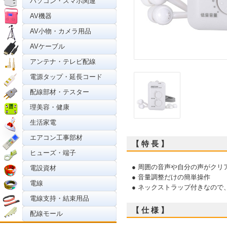
パソコン・スマホ関連
AV機器
AV小物・カメラ用品
AVケーブル
アンテナ・テレビ配線
電源タップ・延長コード
配線部材・テスター
理美容・健康
生活家電
エアコン工事部材
【 特 長 】
ヒューズ・端子
● 周囲の音声や自分の声がクリ
電設資材
● 音量調整だけの簡単操作
電線
● ネックストラップ付きなの
電線支持・結束用品
【 仕 様 】
配線モール