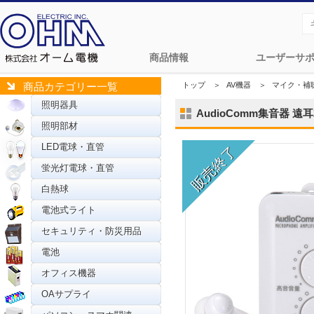
商品情報
ユーザーサ
トップ
＞
AV機器
＞
マイク・補
商品カテゴリー一覧
照明器具
AudioComm集音器 遠耳君
照明部材
LED電球・直管
蛍光灯電球・直管
白熱球
電池式ライト
セキュリティ・防災用品
電池
オフィス機器
OAサプライ