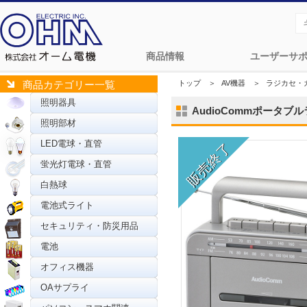
商品情報
ユーザーサ
トップ
＞
AV機器
＞
ラジカセ・
商品カテゴリー一覧
照明器具
AudioCommポータブル
照明部材
LED電球・直管
蛍光灯電球・直管
白熱球
電池式ライト
セキュリティ・防災用品
電池
オフィス機器
OAサプライ