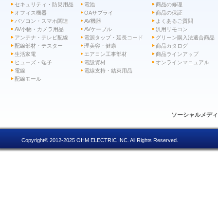
セキュリティ・防災用品
電池
商品の修理
オフィス機器
OAサプライ
商品の保証
パソコン・スマホ関連
AV機器
よくあるご質問
AV小物・カメラ用品
AVケーブル
汎用リモコン
アンテナ・テレビ配線
電源タップ・延長コード
グリーン購入法適合商品
配線部材・テスター
理美容・健康
商品カタログ
生活家電
エアコン工事部材
商品ラインアップ
ヒューズ・端子
電設資材
オンラインマニュアル
電線
電線支持・結束用品
配線モール
ソーシャルメデ
Copyright© 2012-2025 OHM ELECTRIC INC. All Rights Reserved.