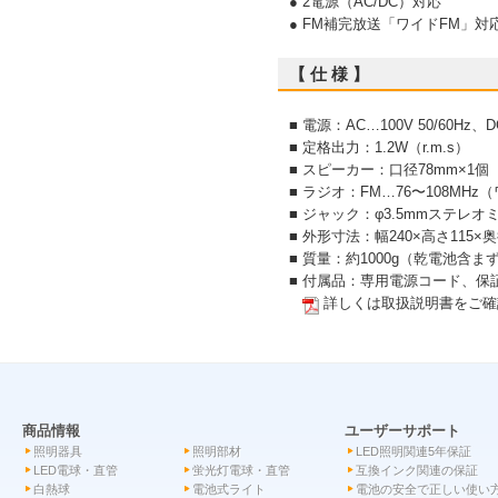
● 2電源（AC/DC）対応
● FM補完放送「ワイドFM」対
【 仕 様 】
■ 電源：AC…100V 50/60H
■ 定格出力：1.2W（r.m.s）
■ スピーカー：口径78mm×1個
■ ラジオ：FM…76〜108MHz（
■ ジャック：φ3.5mmステ
■ 外形寸法：幅240×高さ115
■ 質量：約1000g（乾電池含ま
■ 付属品：専用電源コード、保
詳しくは取扱説明書をご確
商品情報
ユーザーサポート
照明器具
照明部材
LED照明関連5年保証
LED電球・直管
蛍光灯電球・直管
互換インク関連の保証
白熱球
電池式ライト
電池の安全で正しい使い