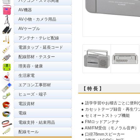
パソコン・スマホ関連
AV機器
AV小物・カメラ用品
AVケーブル
アンテナ・テレビ配線
電源タップ・延長コード
配線部材・テスター
理美容・健康
生活家電
エアコン工事部材
【 特 長 】
ヒューズ・端子
● 語学学習やお稽古ごとに便利
電設資材
● カセットテープ録音・再生ワ
電線
● セミオートストップ機能
● FMロッドアンテナ
電線支持・結束用品
● AM/FM受信（モノラル音声）
配線モール
● 口径78mmスピーカー