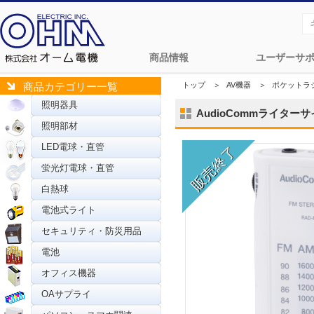
商品情報
ユーザーサ
トップ
＞
AV機器
＞
ポケットラ
商品カテゴリー一覧
照明器具
AudioCommライターサイ
照明部材
LED電球・直管
蛍光灯電球・直管
白熱球
電池式ライト
セキュリティ・防災用品
電池
オフィス機器
OAサプライ