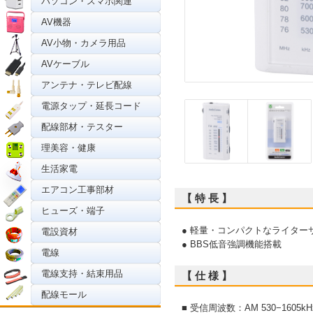
パソコン・スマホ関連
AV機器
AV小物・カメラ用品
AVケーブル
アンテナ・テレビ配線
電源タップ・延長コード
配線部材・テスター
理美容・健康
生活家電
エアコン工事部材
【 特 長 】
ヒューズ・端子
● 軽量・コンパクトなライター
電設資材
● BBS低音強調機能搭載
電線
電線支持・結束用品
【 仕 様 】
配線モール
■ 受信周波数：AM 530−1605kH