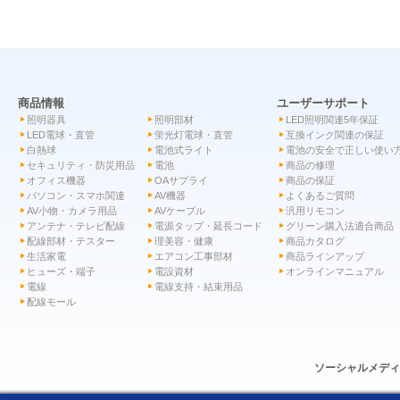
商品情報
ユーザーサポート
照明器具
照明部材
LED照明関連5年保証
LED電球・直管
蛍光灯電球・直管
互換インク関連の保証
白熱球
電池式ライト
電池の安全で正しい使い
セキュリティ・防災用品
電池
商品の修理
オフィス機器
OAサプライ
商品の保証
パソコン・スマホ関連
AV機器
よくあるご質問
AV小物・カメラ用品
AVケーブル
汎用リモコン
アンテナ・テレビ配線
電源タップ・延長コード
グリーン購入法適合商品
配線部材・テスター
理美容・健康
商品カタログ
生活家電
エアコン工事部材
商品ラインアップ
ヒューズ・端子
電設資材
オンラインマニュアル
電線
電線支持・結束用品
配線モール
ソーシャルメデ