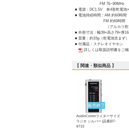
FM 76−90MHz
■ 電源：DC1.5V 単4形乾電池
■ 電池持続時間：AM 約60時間
FM 約60時間
（アルカリ乾電池使用
■ 外形寸法：幅39×高さ79×厚
■ 質量：約33g（乾電池含まず
■ 付属品：ステレオイヤホン
詳しくは取扱説明書をご確
【 関連・類似商品 】
販売終了
AudioCommライターサイズ
ラジオ シルバー [品番]07-
9733