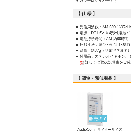
● カラーはシルバーです
【 仕 様 】
■ 受信周波数：AM 530-1605kHz
■ 電源：DC1.5V 単4形乾電池×1
■ 電池持続時間：AM 約60時
■ 外形寸法：幅42×高さ81×奥
■ 質量：約37g（乾電池含まず
■ 付属品：ステレオイヤホン、
詳しくは取扱説明書をご確
【 関連・類似商品 】
販売終了
AudioCommライターサイズ