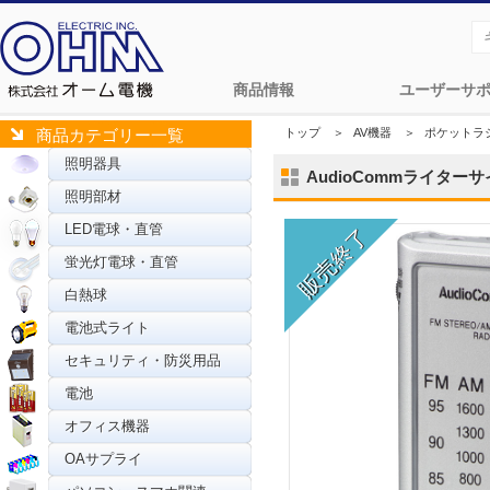
商品情報
ユーザーサ
トップ
＞
AV機器
＞
ポケットラ
商品カテゴリー一覧
照明器具
AudioCommライターサ
照明部材
LED電球・直管
蛍光灯電球・直管
白熱球
電池式ライト
セキュリティ・防災用品
電池
オフィス機器
OAサプライ