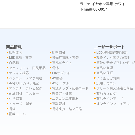
ラジオ イヤホン専用 ホワイ
ト [品番]03-0957
商品情報
ユーザーサポート
照明器具
照明部材
LED照明関連5年保証
LED電球・直管
蛍光灯電球・直管
互換インク関連の保証
白熱球
電池式ライト
電池の安全で正しい使い
セキュリティ・防災用品
電池
商品の修理
オフィス機器
OAサプライ
商品の保証
パソコン・スマホ関連
AV機器
よくあるご質問
AV小物・カメラ用品
AVケーブル
汎用リモコン
アンテナ・テレビ配線
電源タップ・延長コード
グリーン購入法適合商品
配線部材・テスター
理美容・健康
商品カタログ
生活家電
エアコン工事部材
商品ラインアップ
ヒューズ・端子
電設資材
オンラインマニュアル
電線
電線支持・結束用品
配線モール