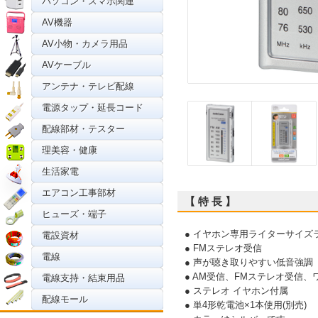
パソコン・スマホ関連
AV機器
AV小物・カメラ用品
AVケーブル
アンテナ・テレビ配線
電源タップ・延長コード
配線部材・テスター
理美容・健康
生活家電
エアコン工事部材
【 特 長 】
ヒューズ・端子
● イヤホン専用ライターサイズ
電設資材
● FMステレオ受信
電線
● 声が聴き取りやすい低音強調
● AM受信、FMステレオ受信、
電線支持・結束用品
● ステレオ イヤホン付属
配線モール
● 単4形乾電池×1本使用(別売)