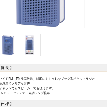
 特 長 】
 ワイドFM（FM補完放送）対応のおしゃれなブック型ポケットラジオ
 高感度でクリアな音声
 イヤホンでもスピーカーでも聴けます。
 FMロッドアンテナ、同調ランプ搭載
 仕 様 】