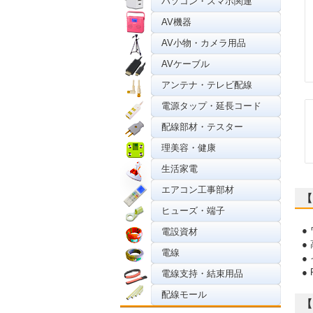
パソコン・スマホ関連
AV機器
AV小物・カメラ用品
AVケーブル
アンテナ・テレビ配線
電源タップ・延長コード
配線部材・テスター
理美容・健康
生活家電
エアコン工事部材
【
ヒューズ・端子
●
電設資材
●
電線
●
●
電線支持・結束用品
配線モール
【