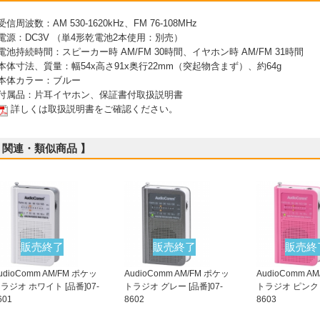
 受信周波数：AM 530-1620kHz、FM 76-108MHz
 電源：DC3V （単4形乾電池2本使用：別売）
 電池持続時間：スピーカー時 AM/FM 30時間、イヤホン時 AM/FM 31時間
 本体寸法、質量：幅54x高さ91x奥行22mm（突起物含まず）、約64g
 本体カラー：ブルー
 付属品：片耳イヤホン、保証書付取扱説明書
詳しくは取扱説明書をご確認ください。
 関連・類似商品 】
販売終了
販売終了
販売終
udioComm AM/FM ポケッ
AudioComm AM/FM ポケッ
AudioComm A
ラジオ ホワイト [品番]07-
トラジオ グレー [品番]07-
トラジオ ピンク [
601
8602
8603