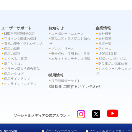
ユーザーサポート
お知らせ
企業情報
LED照明関連5年保証
コーポレートニュース
会社概要
互換インク関連の保証
商品に関する大切なお知ら
会社沿革
電池の安全で正しい使い方
せ
拠点一覧
商品の修理
プレスリリース
アクセス
商品の保証
安全点検・使用上のご注意
ISO認証取得
よくあるご質問
本サイトメンテナンス情報
SDGsへの取り組み
汎用リモコン
防災用品の備蓄体制
グリーン購入法適合商品
カスタマーハラスメン
商品カタログ
応
採用情報
商品ラインアップ
採用情報総合サイト
オンラインマニュアル
採用に関するお問い合わせ
ソーシャルメディア公式アカウント
s Reserved.
プライバシーポリシー
ソーシャルメディアガイドラ