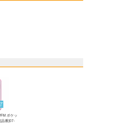
了
M/FM ポケッ
品番]07-