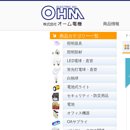
商品情報
ト
商品カテゴリー一覧
照明器具
照明部材
LED電球・直管
蛍光灯電球・直管
白熱球
電池式ライト
セキュリティ・防災用品
電池
オフィス機器
OAサプライ