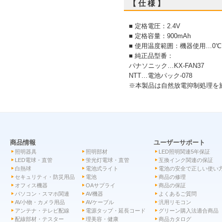
【 仕 様 】
■ 定格電圧：2.4V
■ 定格容量：900mAh
■ 使用温度範囲：機器使用…0℃〜
■ 純正品型番：
パナソニック…KX-FAN37
NTT…電池パック-078
※本製品は自然放電抑制処理を
商品情報
ユーザーサポート
照明器具
照明部材
LED照明関連5年保証
LED電球・直管
蛍光灯電球・直管
互換インク関連の保証
白熱球
電池式ライト
電池の安全で正しい使い
セキュリティ・防災用品
電池
商品の修理
オフィス機器
OAサプライ
商品の保証
パソコン・スマホ関連
AV機器
よくあるご質問
AV小物・カメラ用品
AVケーブル
汎用リモコン
アンテナ・テレビ配線
電源タップ・延長コード
グリーン購入法適合商品
配線部材・テスター
理美容・健康
商品カタログ