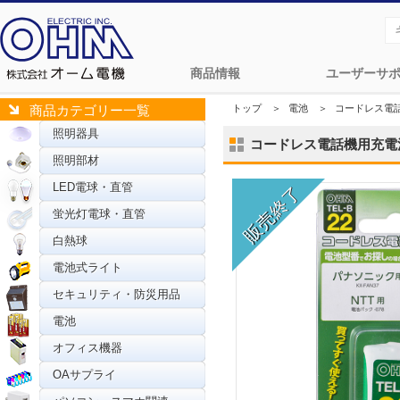
商品情報
ユーザーサ
トップ
＞
電池
＞
コードレス電
商品カテゴリー一覧
照明器具
コードレス電話機用充電池TE
照明部材
LED電球・直管
蛍光灯電球・直管
白熱球
電池式ライト
セキュリティ・防災用品
電池
オフィス機器
OAサプライ