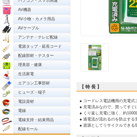
パソコン・スマホ関連
AV機器
AV小物・カメラ用品
AVケーブル
アンテナ・テレビ配線
電源タップ・延長コード
配線部材・テスター
理美容・健康
生活家電
エアコン工事部材
【 特 長 】
ヒューズ・端子
● コードレス電話機用の充電式
電設資材
● 充電済みなので、買ってすぐ
電線
● くり返し充電に強く、約100
● 過電流が流れるのを防止する
電線支持・結束用品
● 資源としてリサイクルでき
配線モール