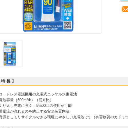
 特 長 】
 コードレス電話機用の充電式ニッケル水素電池
 電池容量（500mAh）（従来比）
 くり返し充電に強く、約500回の使用が可能
 過電流が流れるのを防止する安全装置内蔵
 資源としてリサイクルできる環境にやさしい充電池です（有害物質のカドミ