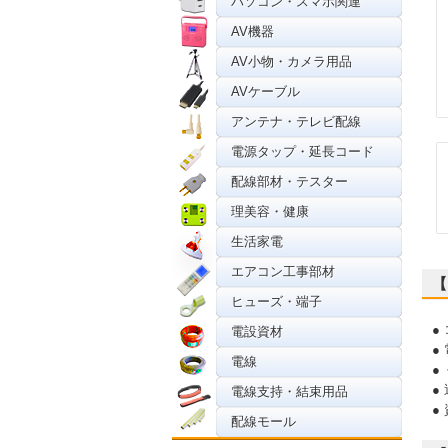
パソコン・スマホ関連
AV機器
AV小物・カメラ用品
AVケーブル
アンテナ・テレビ配線
電源タップ・延長コード
配線部材・テスター
理美容・健康
生活家電
エアコン工事部材
【
ヒューズ・端子
●
電設資材
●
電線
●
●
電線支持・結束用品
●
配線モール