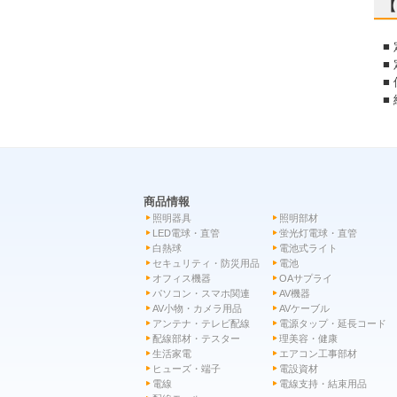
【
■
■
■
■
商品情報
照明器具
照明部材
LED電球・直管
蛍光灯電球・直管
白熱球
電池式ライト
セキュリティ・防災用品
電池
オフィス機器
OAサプライ
パソコン・スマホ関連
AV機器
AV小物・カメラ用品
AVケーブル
アンテナ・テレビ配線
電源タップ・延長コード
配線部材・テスター
理美容・健康
生活家電
エアコン工事部材
ヒューズ・端子
電設資材
電線
電線支持・結束用品