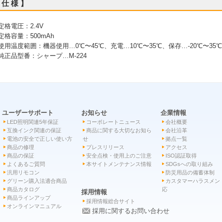
 仕 様 】
 定格電圧：2.4V
 定格容量：500mAh
 使用温度範囲：機器使用…0℃〜45℃、充電…10℃〜35℃、保存…-20℃〜35℃
 純正品型番：シャープ…M-224
ユーザーサポート
お知らせ
企業情報
LED照明関連5年保証
コーポレートニュース
会社概要
互換インク関連の保証
商品に関する大切なお知ら
会社沿革
電池の安全で正しい使い方
せ
拠点一覧
商品の修理
プレスリリース
アクセス
商品の保証
安全点検・使用上のご注意
ISO認証取得
よくあるご質問
本サイトメンテナンス情報
SDGsへの取り組み
汎用リモコン
防災用品の備蓄体制
グリーン購入法適合商品
カスタマーハラスメン
商品カタログ
応
採用情報
商品ラインアップ
採用情報総合サイト
オンラインマニュアル
採用に関するお問い合わせ