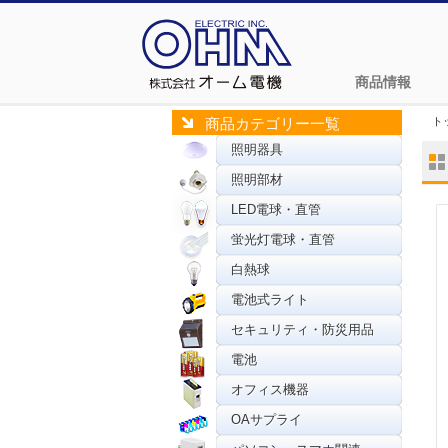
商品情報
ト
商品カテゴリー一覧
照明器具
照明部材
LED電球・直管
蛍光灯電球・直管
白熱球
電池式ライト
セキュリティ・防災用品
電池
オフィス機器
OAサプライ