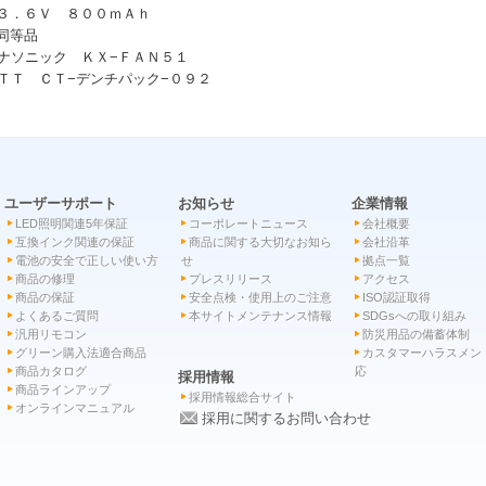
 ３．６Ｖ ８００ｍＡｈ
 同等品
ナソニック ＫＸ−ＦＡＮ５１
ＴＴ ＣＴ−デンチパック−０９２
ユーザーサポート
お知らせ
企業情報
LED照明関連5年保証
コーポレートニュース
会社概要
互換インク関連の保証
商品に関する大切なお知ら
会社沿革
電池の安全で正しい使い方
せ
拠点一覧
商品の修理
プレスリリース
アクセス
商品の保証
安全点検・使用上のご注意
ISO認証取得
よくあるご質問
本サイトメンテナンス情報
SDGsへの取り組み
汎用リモコン
防災用品の備蓄体制
グリーン購入法適合商品
カスタマーハラスメン
商品カタログ
応
採用情報
商品ラインアップ
採用情報総合サイト
オンラインマニュアル
採用に関するお問い合わせ