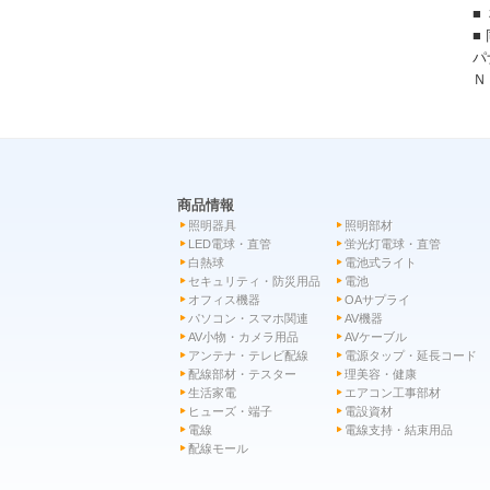
■
■
パ
Ｎ
商品情報
照明器具
照明部材
LED電球・直管
蛍光灯電球・直管
白熱球
電池式ライト
セキュリティ・防災用品
電池
オフィス機器
OAサプライ
パソコン・スマホ関連
AV機器
AV小物・カメラ用品
AVケーブル
アンテナ・テレビ配線
電源タップ・延長コード
配線部材・テスター
理美容・健康
生活家電
エアコン工事部材
ヒューズ・端子
電設資材
電線
電線支持・結束用品
配線モール