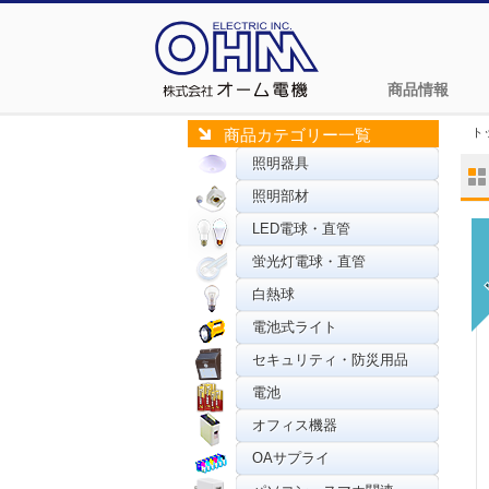
商品情報
ト
商品カテゴリー一覧
照明器具
照明部材
LED電球・直管
蛍光灯電球・直管
白熱球
電池式ライト
セキュリティ・防災用品
電池
オフィス機器
OAサプライ