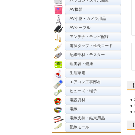
パソコン・スマホ関連
AV機器
AV小物・カメラ用品
AVケーブル
アンテナ・テレビ配線
電源タップ・延長コード
配線部材・テスター
理美容・健康
生活家電
エアコン工事部材
【
ヒューズ・端子
●
電設資材
●
電線
●
電線支持・結束用品
【
配線モール