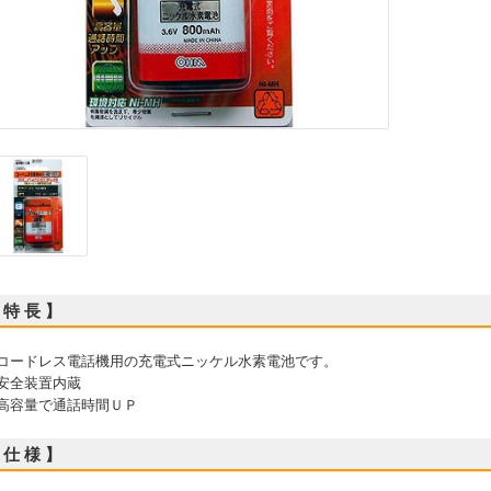
 特 長 】
 コードレス電話機用の充電式ニッケル水素電池です。
 安全装置内蔵
 高容量で通話時間ＵＰ
 仕 様 】