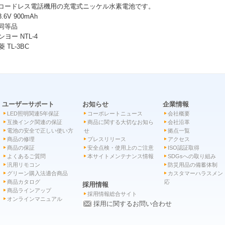
 コードレス電話機用の充電式ニッケル水素電池です。
3.6V 900mAh
 同等品
ンヨー NTL-4
菱 TL-3BC
ユーザーサポート
お知らせ
企業情報
LED照明関連5年保証
コーポレートニュース
会社概要
互換インク関連の保証
商品に関する大切なお知ら
会社沿革
電池の安全で正しい使い方
せ
拠点一覧
商品の修理
プレスリリース
アクセス
商品の保証
安全点検・使用上のご注意
ISO認証取得
よくあるご質問
本サイトメンテナンス情報
SDGsへの取り組み
汎用リモコン
防災用品の備蓄体制
グリーン購入法適合商品
カスタマーハラスメン
商品カタログ
応
採用情報
商品ラインアップ
採用情報総合サイト
オンラインマニュアル
採用に関するお問い合わせ