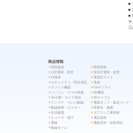
■
■ 
■
サ
三
商品情報
照明器具
照明部材
LED電球・直管
蛍光灯電球・直管
白熱球
電池式ライト
セキュリティ・防災用品
電池
オフィス機器
OAサプライ
パソコン・スマホ関連
AV機器
AV小物・カメラ用品
AVケーブル
アンテナ・テレビ配線
電源タップ・延長コード
配線部材・テスター
理美容・健康
生活家電
エアコン工事部材
ヒューズ・端子
電設資材
電線
電線支持・結束用品
配線モール