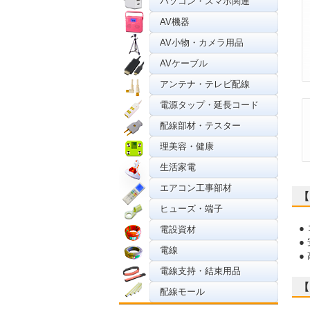
パソコン・スマホ関連
AV機器
AV小物・カメラ用品
AVケーブル
アンテナ・テレビ配線
電源タップ・延長コード
配線部材・テスター
理美容・健康
生活家電
エアコン工事部材
【
ヒューズ・端子
●
電設資材
●
電線
●
電線支持・結束用品
【
配線モール