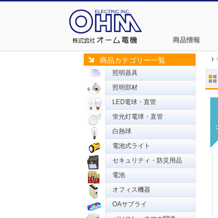
商品情報
ト
商品カテゴリー一覧
照明器具
照明部材
LED電球・直管
蛍光灯電球・直管
白熱球
電池式ライト
セキュリティ・防災用品
電池
オフィス機器
OAサプライ