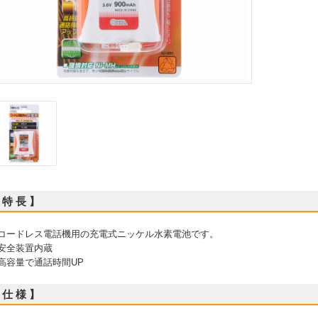
 特 長 】
 コードレス電話機用の充電式ニッケル水素電池です。
 安全装置内蔵
 高容量で通話時間UP
 仕 様 】