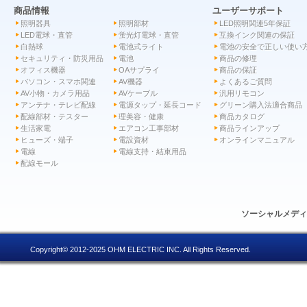
商品情報
ユーザーサポート
照明器具
照明部材
LED照明関連5年保証
LED電球・直管
蛍光灯電球・直管
互換インク関連の保証
白熱球
電池式ライト
電池の安全で正しい使い
セキュリティ・防災用品
電池
商品の修理
オフィス機器
OAサプライ
商品の保証
パソコン・スマホ関連
AV機器
よくあるご質問
AV小物・カメラ用品
AVケーブル
汎用リモコン
アンテナ・テレビ配線
電源タップ・延長コード
グリーン購入法適合商品
配線部材・テスター
理美容・健康
商品カタログ
生活家電
エアコン工事部材
商品ラインアップ
ヒューズ・端子
電設資材
オンラインマニュアル
電線
電線支持・結束用品
配線モール
ソーシャルメデ
Copyright© 2012-2025 OHM ELECTRIC INC. All Rights Reserved.