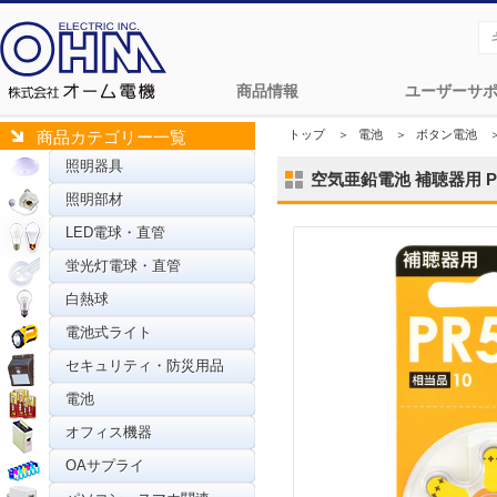
商品情報
ユーザーサ
トップ
＞
電池
＞
ボタン電池
商品カテゴリー一覧
照明器具
空気亜鉛電池 補聴器用 PR53
照明部材
LED電球・直管
蛍光灯電球・直管
白熱球
電池式ライト
セキュリティ・防災用品
電池
オフィス機器
OAサプライ