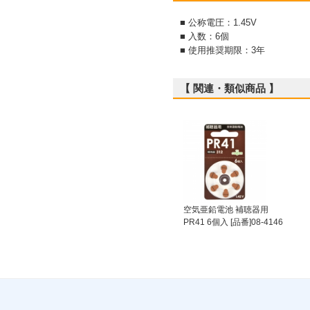
■ 公称電圧：1.45V
■ 入数：6個
■ 使用推奨期限：3年
【 関連・類似商品 】
空気亜鉛電池 補聴器用
PR41 6個入 [品番]08-4146