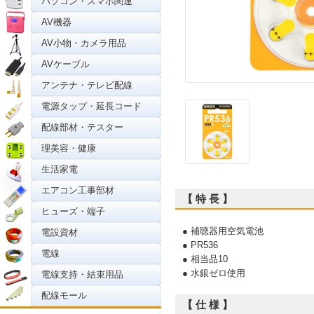
パソコン・スマホ関連
AV機器
AV小物・カメラ用品
AVケーブル
アンテナ・テレビ配線
電源タップ・延長コード
配線部材・テスター
理美容・健康
生活家電
エアコン工事部材
【 特 長 】
ヒューズ・端子
● 補聴器用空気電池
電設資材
● PR536
電線
● 相当品10
● 水銀ゼロ使用
電線支持・結束用品
配線モール
【 仕 様 】