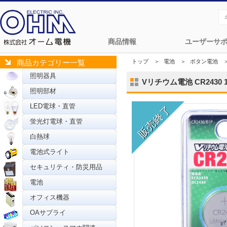
商品情報
ユーザーサ
トップ
＞
電池
＞
ボタン電池
商品カテゴリー一覧
照明器具
Vリチウム電池 CR2430 1
照明部材
LED電球・直管
蛍光灯電球・直管
白熱球
電池式ライト
セキュリティ・防災用品
電池
オフィス機器
OAサプライ