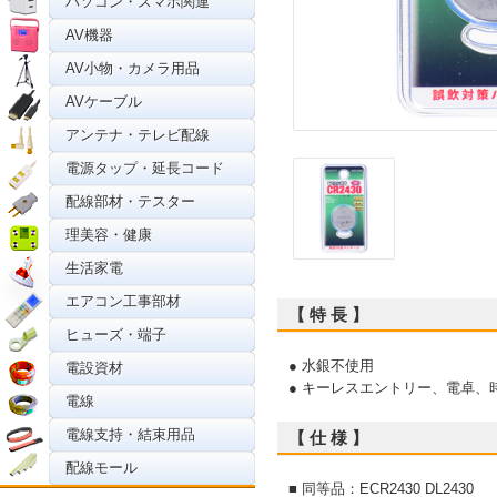
パソコン・スマホ関連
AV機器
AV小物・カメラ用品
AVケーブル
アンテナ・テレビ配線
電源タップ・延長コード
配線部材・テスター
理美容・健康
生活家電
エアコン工事部材
【 特 長 】
ヒューズ・端子
● 水銀不使用
電設資材
● キーレスエントリー、電卓、
電線
電線支持・結束用品
【 仕 様 】
配線モール
■ 同等品：ECR2430 DL2430