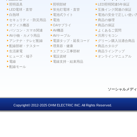
照明器具
照明部材
LED照明関連5年保証
LED電球・直管
蛍光灯電球・直管
互換インク関連の保証
白熱球
電池式ライト
電池の安全で正しい使い
セキュリティ・防災用品
電池
商品の修理
オフィス機器
OAサプライ
商品の保証
パソコン・スマホ関連
AV機器
よくあるご質問
AV小物・カメラ用品
AVケーブル
汎用リモコン
アンテナ・テレビ配線
電源タップ・延長コード
グリーン購入法適合商品
配線部材・テスター
理美容・健康
商品カタログ
生活家電
エアコン工事部材
商品ラインアップ
ヒューズ・端子
電設資材
オンラインマニュアル
電線
電線支持・結束用品
配線モール
ソーシャルメデ
Copyright© 2012-2025 OHM ELECTRIC INC. All Rights Reserved.