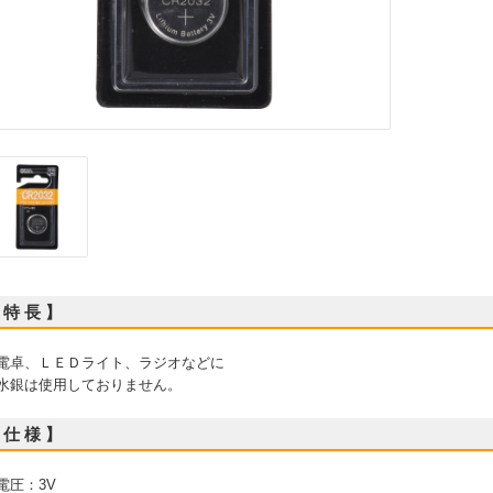
 特 長 】
 電卓、ＬＥＤライト、ラジオなどに
 水銀は使用しておりません。
 仕 様 】
 電圧：3V