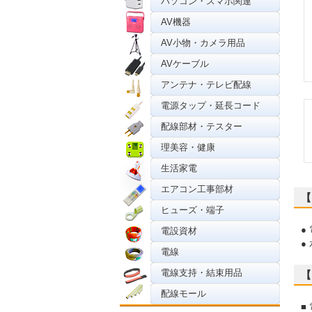
パソコン・スマホ関連
AV機器
AV小物・カメラ用品
AVケーブル
アンテナ・テレビ配線
電源タップ・延長コード
配線部材・テスター
理美容・健康
生活家電
エアコン工事部材
【
ヒューズ・端子
●
電設資材
●
電線
電線支持・結束用品
【
配線モール
■