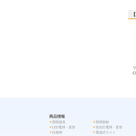
【
C
商品情報
照明器具
照明部材
LED電球・直管
蛍光灯電球・直管
白熱球
電池式ライト