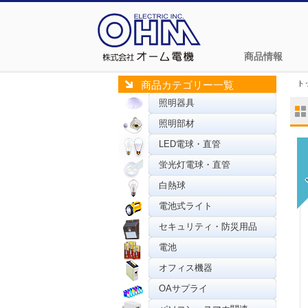
商品情報
ト
商品カテゴリー一覧
照明器具
照明部材
LED電球・直管
蛍光灯電球・直管
白熱球
電池式ライト
セキュリティ・防災用品
電池
オフィス機器
OAサプライ