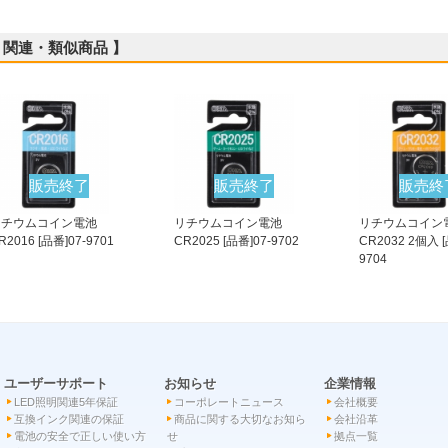
 関連・類似商品 】
販売終了
販売終了
販売終
リチウムコイン電池
リチウムコイン電池
リチウムコイン
R2016 [品番]07-9701
CR2025 [品番]07-9702
CR2032 2個入 [
9704
ユーザーサポート
お知らせ
企業情報
LED照明関連5年保証
コーポレートニュース
会社概要
互換インク関連の保証
商品に関する大切なお知ら
会社沿革
電池の安全で正しい使い方
せ
拠点一覧