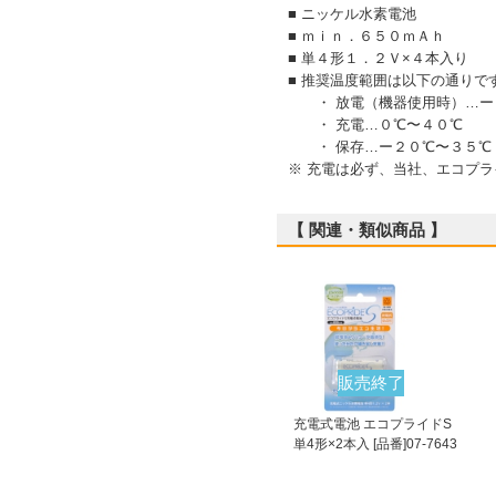
■ ニッケル水素電池
■ ｍｉｎ．６５０ｍＡｈ
■ 単４形１．２Ｖ×４本入り
■ 推奨温度範囲は以下の通りで
・ 放電（機器使用時）…ー
・ 充電…０℃〜４０℃
・ 保存…ー２０℃〜３５℃
※ 充電は必ず、当社、エコプ
【 関連・類似商品 】
販売終了
充電式電池 エコプライドS
単4形×2本入 [品番]07-7643