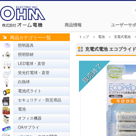
商品情報
ユーザーサ
トップ
＞
電池
＞
充電式電池
商品カテゴリー一覧
照明器具
充電式電池 エコプライドS 単
照明部材
LED電球・直管
蛍光灯電球・直管
白熱球
電池式ライト
セキュリティ・防災用品
電池
オフィス機器
OAサプライ