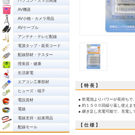
パソコン・スマホ関連
AV機器
AV小物・カメラ用品
AVケーブル
アンテナ・テレビ配線
電源タップ・延長コード
配線部材・テスター
理美容・健康
生活家電
エアコン工事部材
【 特 長 】
ヒューズ・端子
● 乾電池よりパワーが長持ちで
電設資材
● 約１５００回繰り返し使えま
電線
● 継ぎ足し充電可能で、充電し
電線支持・結束用品
【 仕 様 】
配線モール