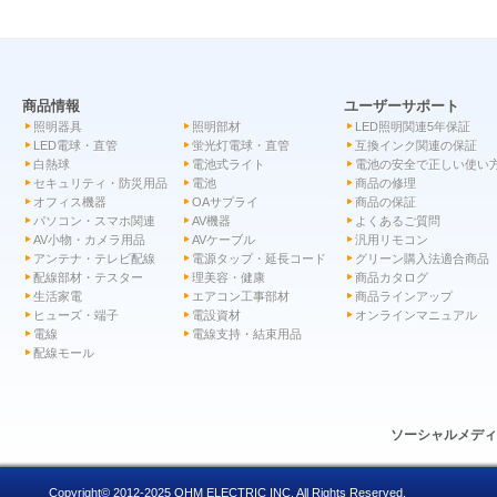
商品情報
ユーザーサポート
照明器具
照明部材
LED照明関連5年保証
LED電球・直管
蛍光灯電球・直管
互換インク関連の保証
白熱球
電池式ライト
電池の安全で正しい使い
セキュリティ・防災用品
電池
商品の修理
オフィス機器
OAサプライ
商品の保証
パソコン・スマホ関連
AV機器
よくあるご質問
AV小物・カメラ用品
AVケーブル
汎用リモコン
アンテナ・テレビ配線
電源タップ・延長コード
グリーン購入法適合商品
配線部材・テスター
理美容・健康
商品カタログ
生活家電
エアコン工事部材
商品ラインアップ
ヒューズ・端子
電設資材
オンラインマニュアル
電線
電線支持・結束用品
配線モール
ソーシャルメデ
Copyright© 2012-2025 OHM ELECTRIC INC. All Rights Reserved.