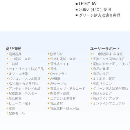
■ LR03/1.5V
■ 水銀0（ゼロ）使用
■ グリーン購入法適合商品
商品情報
ユーザーサポート
照明器具
照明部材
LED照明関連5年保証
LED電球・直管
蛍光灯電球・直管
互換インク関連の保証
白熱球
電池式ライト
電池の安全で正しい使い
セキュリティ・防災用品
電池
商品の修理
オフィス機器
OAサプライ
商品の保証
パソコン・スマホ関連
AV機器
よくあるご質問
AV小物・カメラ用品
AVケーブル
汎用リモコン
アンテナ・テレビ配線
電源タップ・延長コード
グリーン購入法適合商品
配線部材・テスター
理美容・健康
商品カタログ
生活家電
エアコン工事部材
商品ラインアップ
ヒューズ・端子
電設資材
オンラインマニュアル
電線
電線支持・結束用品
配線モール