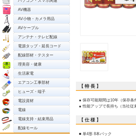
パソコン・スマホ関連
AV機器
AV小物・カメラ用品
AVケーブル
アンテナ・テレビ配線
電源タップ・延長コード
配線部材・テスター
理美容・健康
生活家電
エアコン工事部材
【 特 長 】
ヒューズ・端子
● 保存可能期間は10年（保存条件
電設資材
● 性能アップで長持ち（当社従
電線
電線支持・結束用品
【 仕 様 】
配線モール
■ 単4形 8本パック