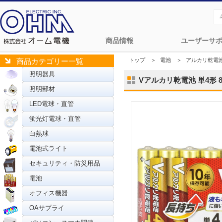
商品情報
ユーザーサ
トップ
＞
電池
＞
アルカリ乾電
商品カテゴリー一覧
照明器具
Vアルカリ乾電池 単4形 8本
照明部材
LED電球・直管
蛍光灯電球・直管
白熱球
電池式ライト
セキュリティ・防災用品
電池
オフィス機器
OAサプライ