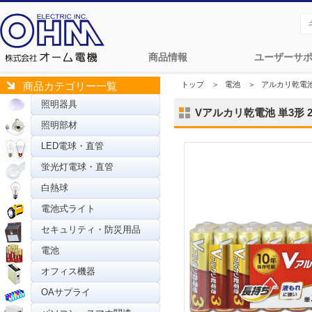
商品情報
ユーザーサ
トップ
＞
電池
＞
アルカリ乾電
商品カテゴリー一覧
照明器具
Vアルカリ乾電池 単3形 20
照明部材
LED電球・直管
蛍光灯電球・直管
白熱球
電池式ライト
セキュリティ・防災用品
電池
オフィス機器
OAサプライ