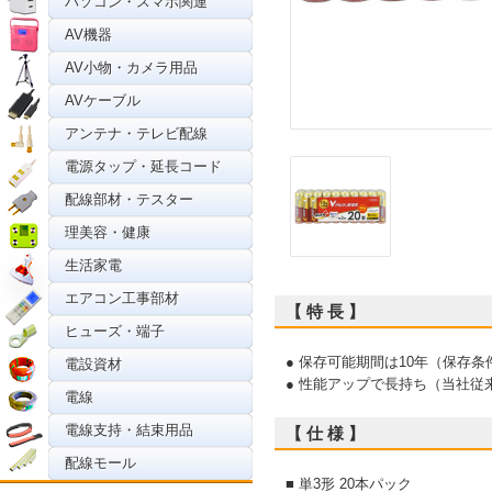
パソコン・スマホ関連
AV機器
AV小物・カメラ用品
AVケーブル
アンテナ・テレビ配線
電源タップ・延長コード
配線部材・テスター
理美容・健康
生活家電
エアコン工事部材
【 特 長 】
ヒューズ・端子
● 保存可能期間は10年（保存条件
電設資材
● 性能アップで長持ち（当社従
電線
電線支持・結束用品
【 仕 様 】
配線モール
■ 単3形 20本パック