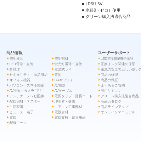
■ LR6/1.5V
■ 水銀0（ゼロ）使用
■ グリーン購入法適合商品
商品情報
ユーザーサポート
照明器具
照明部材
LED照明関連5年保証
LED電球・直管
蛍光灯電球・直管
互換インク関連の保証
白熱球
電池式ライト
電池の安全で正しい使い
セキュリティ・防災用品
電池
商品の修理
オフィス機器
OAサプライ
商品の保証
パソコン・スマホ関連
AV機器
よくあるご質問
AV小物・カメラ用品
AVケーブル
汎用リモコン
アンテナ・テレビ配線
電源タップ・延長コード
グリーン購入法適合商品
配線部材・テスター
理美容・健康
商品カタログ
生活家電
エアコン工事部材
商品ラインアップ
ヒューズ・端子
電設資材
オンラインマニュアル
電線
電線支持・結束用品
配線モール