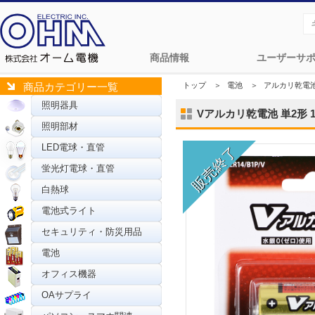
商品情報
ユーザーサ
トップ
＞
電池
＞
アルカリ乾電
商品カテゴリー一覧
照明器具
Vアルカリ乾電池 単2形 1本 
照明部材
LED電球・直管
蛍光灯電球・直管
白熱球
電池式ライト
セキュリティ・防災用品
電池
オフィス機器
OAサプライ