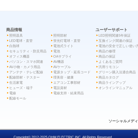
商品情報
ユーザーサポート
照明器具
照明部材
LED照明関連5年保証
LED電球・直管
蛍光灯電球・直管
互換インク関連の保証
白熱球
電池式ライト
電池の安全で正しい使い
セキュリティ・防災用品
電池
商品の修理
オフィス機器
OAサプライ
商品の保証
パソコン・スマホ関連
AV機器
よくあるご質問
AV小物・カメラ用品
AVケーブル
汎用リモコン
アンテナ・テレビ配線
電源タップ・延長コード
グリーン購入法適合商品
配線部材・テスター
理美容・健康
商品カタログ
生活家電
エアコン工事部材
商品ラインアップ
ヒューズ・端子
電設資材
オンラインマニュアル
電線
電線支持・結束用品
配線モール
ソーシャルメデ
Copyright© 2012-2025 OHM ELECTRIC INC. All Rights Reserved.